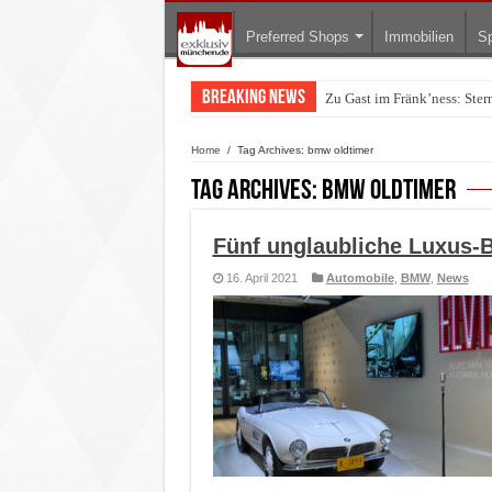
Preferred Shops
Immobilien
Sp
Breaking News
Zu Gast im Fränk’ness: Ste
Home
/
Tag Archives: bmw oldtimer
Tag Archives:
bmw oldtimer
Fünf unglaubliche Luxus-B
16. April 2021
Automobile
,
BMW
,
News