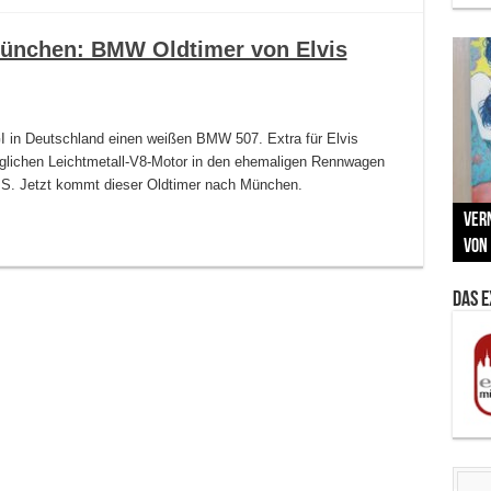
ünchen: BMW Oldtimer von Elvis
 GI in Deutschland einen weißen BMW 507. Extra für Elvis
glichen Leichtmetall-V8-Motor in den ehemaligen Rennwagen
0 PS. Jetzt kommt dieser Oldtimer nach München.
Neu
MAU
Vern
Zu G
War
BMW
Som
von 
Back
Her
Lin
Kuns
Das 