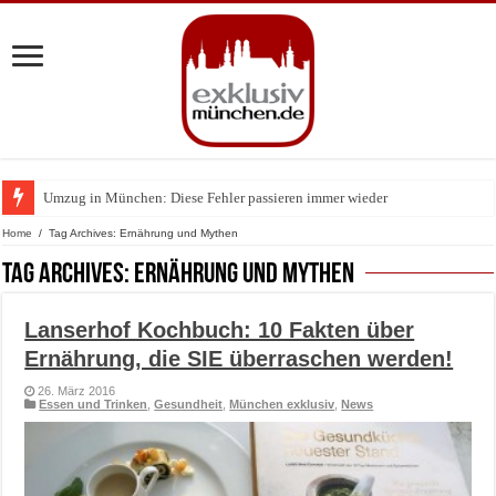
Umzug in München: Diese Fehler passieren immer wieder
Home
/
Tag Archives: Ernährung und Mythen
Tag Archives:
Ernährung und Mythen
Lanserhof Kochbuch: 10 Fakten über
Ernährung, die SIE überraschen werden!
26. März 2016
Essen und Trinken
,
Gesundheit
,
München exklusiv
,
News