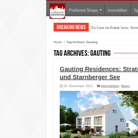
Preferred Shops
Immobilien
Sp
Breaking News
Zu Gast im Fränk’ness: Ste
Warum München gerade zum 
Home
/
Tag Archives: Gauting
Tag Archives:
Gauting
Gauting Residences: Stra
und Starnberger See
29. November 2021
Immobilien
,
News