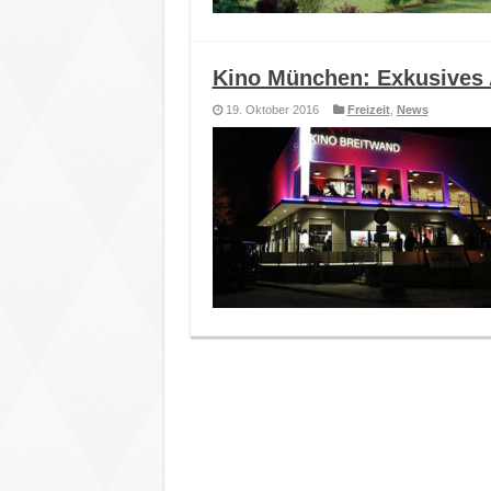
Kino München: Exkusives A
19. Oktober 2016
Freizeit
,
News