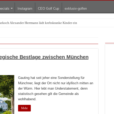
ecials
Instagram
CEO Golf Cup
exklusiv-golfen
rnekoch Alexander Herrmann lädt krebskranke Kinder ein
Treffpunkt der Lingerie-Branche wurde
tegische Bestlage zwischen München
Gauting hat seit jeher eine Sonderstellung für
Münchner, liegt der Ort nicht nur idyllisch mitten an
der Würm. Hier lebt man Understatement, denn
statistisch gesehen gilt die Gemeinde als
wohlhabend.
Mehr