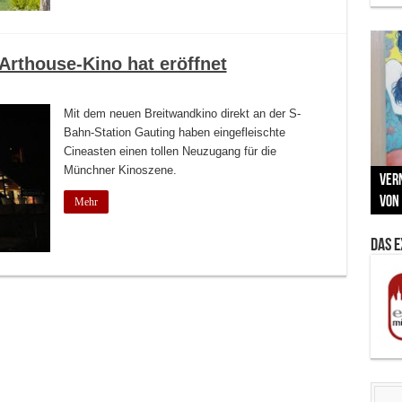
rthouse-Kino hat eröffnet
Mit dem neuen Breitwandkino direkt an der S-
Bahn-Station Gauting haben eingefleischte
Cineasten einen tollen Neuzugang für die
Neu
Münchner Kinoszene.
MAU
Vern
Zu G
War
BMW
Som
von 
Back
Her
Lin
Kuns
Mehr
Das 