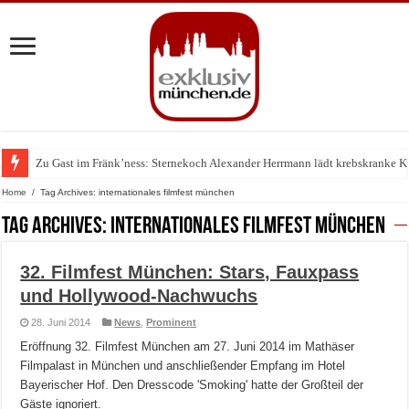
Zu Gast im Fränk’ness: Sternekoch Alexander Herrmann lädt krebskranke K
Warum München gerade zum Treffpunkt der Lingerie-Branche wurde
Home
/
Tag Archives: internationales filmfest münchen
Tag Archives:
internationales filmfest münchen
32. Filmfest München: Stars, Fauxpass
und Hollywood-Nachwuchs
28. Juni 2014
News
,
Prominent
Eröffnung 32. Filmfest München am 27. Juni 2014 im Mathäser
Filmpalast in München und anschließender Empfang im Hotel
Bayerischer Hof. Den Dresscode 'Smoking' hatte der Großteil der
Gäste ignoriert.