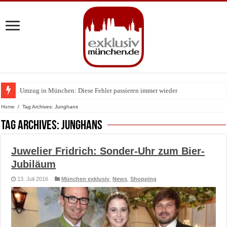
Umzug in München: Diese Fehler passieren immer wieder
Home
/
Tag Archives: Junghans
Tag Archives:
Junghans
Juwelier Fridrich: Sonder-Uhr zum Bier-
Jubiläum
13. Juli 2016
München exklusiv
,
News
,
Shopping