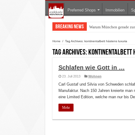
Preferred Shops
Immobilien
Sp
Breaking News
Warum München gerade zum 
BMW Art Cars in München: W
Home
/
Tag Archives: kontinentalbett hästens luxuria
Tag Archives:
kontinentalbett 
Schlafen wie Gott in …
23. Juli 2013
Wohnen
Carl Gustaf und Silvia von Schweden schla
Manufaktur. Nach 150 Jahren kreierte man mi
eine Limited Edition, welche man nur bis 
Mehr