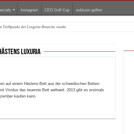
ecials
Instagram
CEO Golf Cup
exklusiv-golfen
Treffpunkt der Lingerie-Branche wurde
arum die rollenden Kunstwerke bis heute einzigartig sind
hästens luxuria
fen auf einem Hästens-Bett aus der schwedischen Betten-
t Vividus das teuerste Bett weltweit. 2013 gibt es erstmals
Dezember kaufen kann.