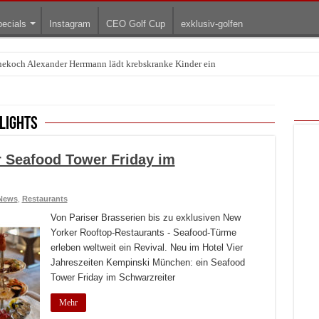
ecials
Instagram
CEO Golf Cup
exklusiv-golfen
rnekoch Alexander Herrmann lädt krebskranke Kinder ein
Treffpunkt der Lingerie-Branche wurde
lights
r Seafood Tower Friday im
News
,
Restaurants
Von Pariser Brasserien bis zu exklusiven New
Yorker Rooftop-Restaurants - Seafood-Türme
erleben weltweit ein Revival. Neu im Hotel Vier
Jahreszeiten Kempinski München: ein Seafood
Tower Friday im Schwarzreiter
Mehr