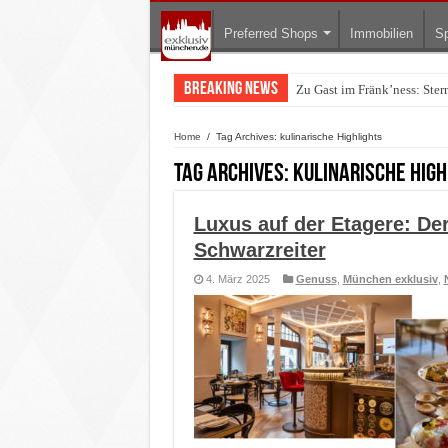
Preferred Shops
Immobilien
Sp
Breaking News
Zu Gast im Fränk’ness: Ste
Warum München gerade zum 
Home
/
Tag Archives: kulinarische Highlights
Tag Archives:
kulinarische High
Luxus auf der Etagere: De
Schwarzreiter
4. März 2025
Genuss
,
München exklusiv
,