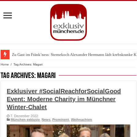
Zu Gast im Fränk’ness: Sternekoch Alexander Herrmann lädt krebskranke K
Warum München gerade zum Treffpunkt der Lingerie-Branche wurde
Home
/
Tag Archives: Magari
Tag Archives:
Magari
Exklusiver #SocialReachforSocialGood
Event: Moderne Charity im Münchner
Winter-Chalet
7. Dezember 2022
München exklusiv
,
News
,
Prominent
,
Weihnachten