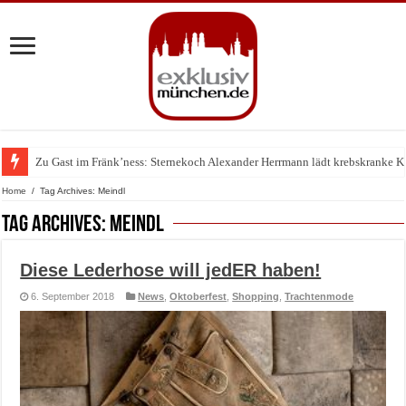
Zu Gast im Fränk’ness: Sternekoch Alexander Herrmann lädt krebskranke K
Warum München gerade zum Treffpunkt der Lingerie-Branche wurde
Home
/
Tag Archives: Meindl
Tag Archives:
Meindl
Diese Lederhose will jedER haben!
6. September 2018
News
,
Oktoberfest
,
Shopping
,
Trachtenmode