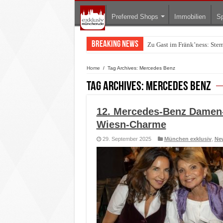
Preferred Shops
Immobilien
Sp
Breaking News
Zu Gast im Fränk’ness: Ste
Warum München gerade zum 
Home
/
Tag Archives: Mercedes Benz
Tag Archives:
Mercedes Benz
12. Mercedes-Benz Damen
Wiesn-Charme
29. September 2025
München exklusiv
,
Ne