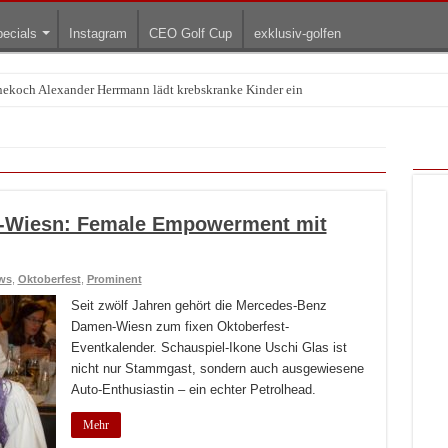
ecials
Instagram
CEO Golf Cup
exklusiv-golfen
rnekoch Alexander Herrmann lädt krebskranke Kinder ein
Treffpunkt der Lingerie-Branche wurde
-Wiesn: Female Empowerment mit
ws
,
Oktoberfest
,
Prominent
Seit zwölf Jahren gehört die Mercedes-Benz
Damen-Wiesn zum fixen Oktoberfest-
Eventkalender. Schauspiel-Ikone Uschi Glas ist
nicht nur Stammgast, sondern auch ausgewiesene
Auto-Enthusiastin – ein echter Petrolhead.
Mehr