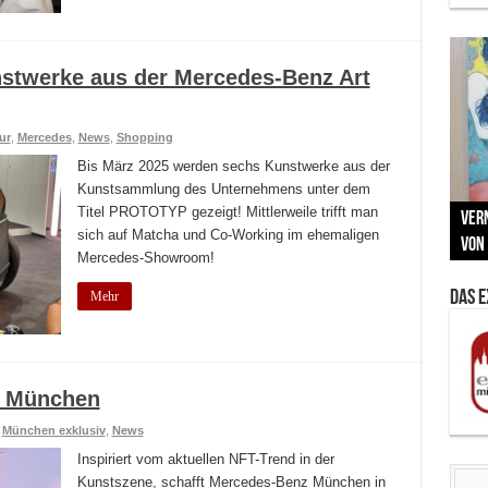
nstwerke aus der Mercedes-Benz Art
ur
,
Mercedes
,
News
,
Shopping
Bis März 2025 werden sechs Kunstwerke aus der
Kunstsammlung des Unternehmens unter dem
Neu
Titel PROTOTYP gezeigt! Mittlerweile trifft man
MAU
Vern
Zu G
War
BMW
sich auf Matcha und Co-Working im ehemaligen
Som
von 
Back
Her
Lin
Kuns
Mercedes-Showroom!
Das 
Mehr
r München
,
München exklusiv
,
News
Inspiriert vom aktuellen NFT-Trend in der
Kunstszene, schafft Mercedes-Benz München in