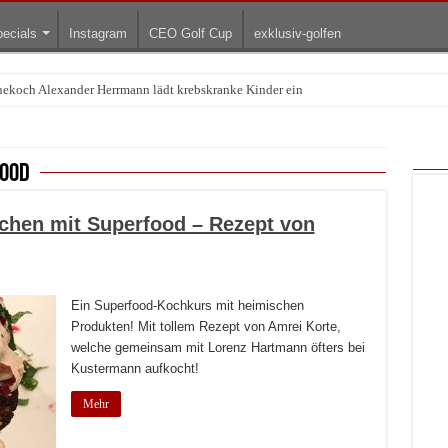
ecials
Instagram
CEO Golf Cup
exklusiv-golfen
rnekoch Alexander Herrmann lädt krebskranke Kinder ein
Treffpunkt der Lingerie-Branche wurde
food
hen mit Superfood – Rezept von
Ein Superfood-Kochkurs mit heimischen
Produkten! Mit tollem Rezept von Amrei Korte,
welche gemeinsam mit Lorenz Hartmann öfters bei
Kustermann aufkocht!
Mehr