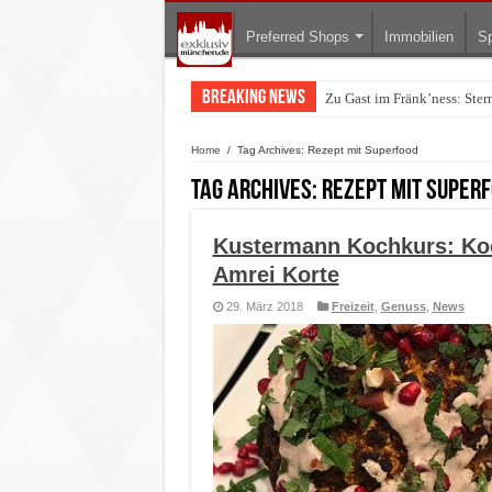
Preferred Shops
Immobilien
Sp
Breaking News
Zu Gast im Fränk’ness: Ste
Warum München gerade zum 
Home
/
Tag Archives: Rezept mit Superfood
Tag Archives:
Rezept mit Super
Kustermann Kochkurs: Koc
Amrei Korte
29. März 2018
Freizeit
,
Genuss
,
News