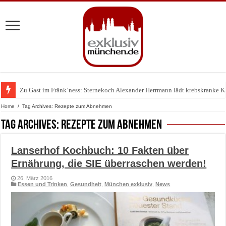
Zu Gast im Fränk’ness: Sternekoch Alexander Herrmann lädt krebskranke K
Warum München gerade zum Treffpunkt der Lingerie-Branche wurde
Home
/
Tag Archives: Rezepte zum Abnehmen
Tag Archives:
Rezepte zum Abnehmen
Lanserhof Kochbuch: 10 Fakten über
Ernährung, die SIE überraschen werden!
26. März 2016
Essen und Trinken
,
Gesundheit
,
München exklusiv
,
News