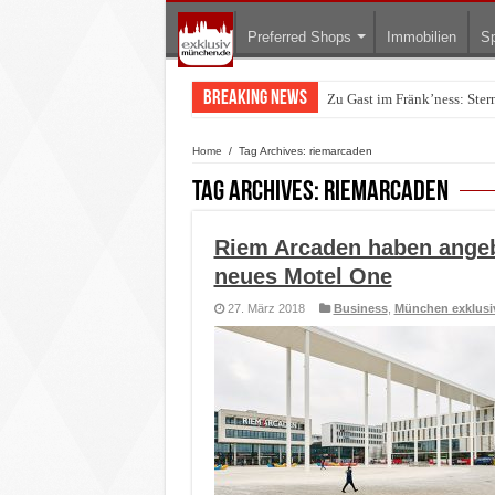
Preferred Shops
Immobilien
Sp
Breaking News
Zu Gast im Fränk’ness: Ste
Home
/
Tag Archives: riemarcaden
Tag Archives:
riemarcaden
Riem Arcaden haben angeb
neues Motel One
27. März 2018
Business
,
München exklusi