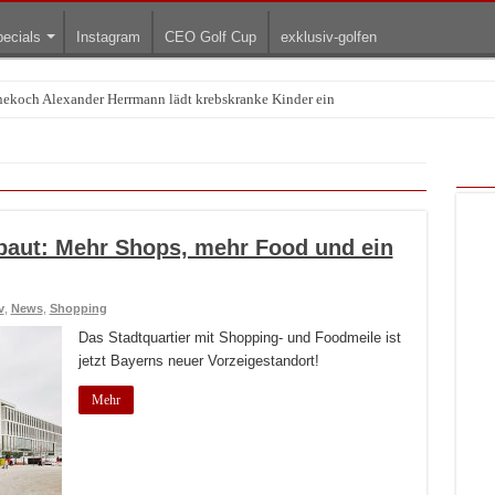
ecials
Instagram
CEO Golf Cup
exklusiv-golfen
rnekoch Alexander Herrmann lädt krebskranke Kinder ein
aut: Mehr Shops, mehr Food und ein
v
,
News
,
Shopping
Das Stadtquartier mit Shopping- und Foodmeile ist
jetzt Bayerns neuer Vorzeigestandort!
Mehr