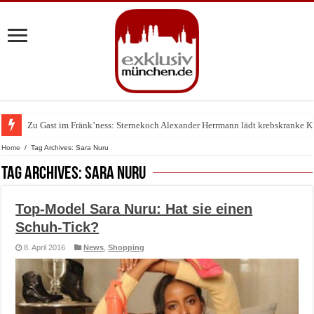
Zu Gast im Fränk’ness: Sternekoch Alexander Herrmann lädt krebskranke K
Warum München gerade zum Treffpunkt der Lingerie-Branche wurde
Home
/
Tag Archives: Sara Nuru
Tag Archives:
Sara Nuru
Top-Model Sara Nuru: Hat sie einen
Schuh-Tick?
8. April 2016
News
,
Shopping