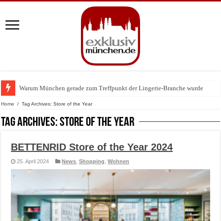
Warum München gerade zum Treffpunkt der Lingerie-Branche wurde
BMW Art Cars in München: Warum die rollenden Kunstwerke bis heute einz
Home
/
Tag Archives: Store of the Year
Tag Archives:
Store of the Year
BETTENRID Store of the Year 2024
25. April 2024
News
,
Shopping
,
Wohnen