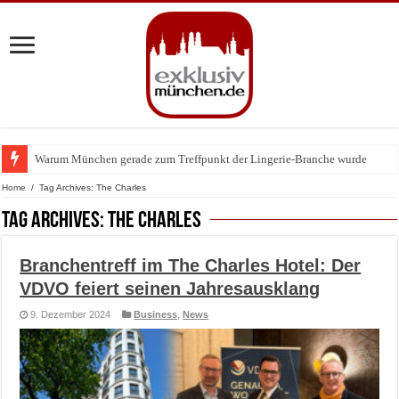
Warum München gerade zum Treffpunkt der Lingerie-Branche wurde
BMW Art Cars in München: Warum die rollenden Kunstwerke bis heute einz
Home
/
Tag Archives: The Charles
Tag Archives:
The Charles
Branchentreff im The Charles Hotel: Der
VDVO feiert seinen Jahresausklang
9. Dezember 2024
Business
,
News