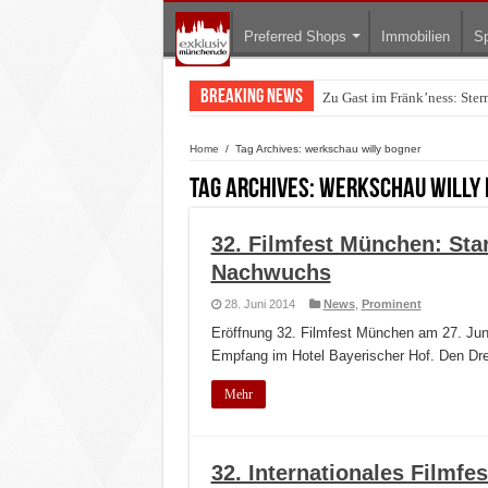
Preferred Shops
Immobilien
Sp
Breaking News
Zu Gast im Fränk’ness: Ste
Warum München gerade zum 
Home
/
Tag Archives: werkschau willy bogner
Tag Archives:
werkschau willy
32. Filmfest München: Sta
Nachwuchs
28. Juni 2014
News
,
Prominent
Eröffnung 32. Filmfest München am 27. Jun
Empfang im Hotel Bayerischer Hof. Den Dres
Mehr
32. Internationales Filmfe