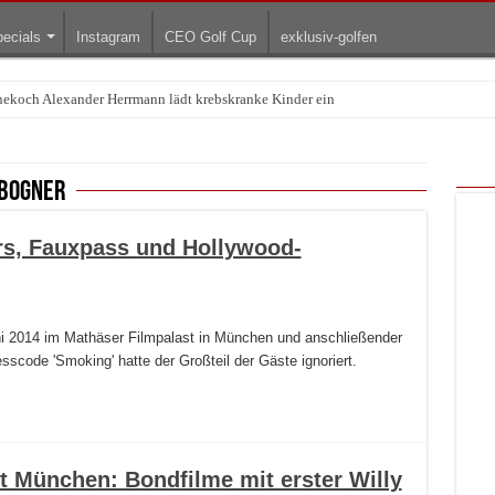
ecials
Instagram
CEO Golf Cup
exklusiv-golfen
rnekoch Alexander Herrmann lädt krebskranke Kinder ein
Treffpunkt der Lingerie-Branche wurde
 bogner
rs, Fauxpass und Hollywood-
i 2014 im Mathäser Filmpalast in München und anschließender
scode 'Smoking' hatte der Großteil der Gäste ignoriert.
st München: Bondfilme mit erster Willy