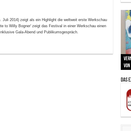
li 2014) zeigt als ein Highlight die weltweit erste Werkschau
e to Willy Bogner' zeigt das Festival in einer Werkschau einen
 inklusive Gala-Abend und Publikumsgespräch.
Neu
MAU
Vern
Zu G
War
BMW
Som
von 
Back
Her
Lin
Kuns
Das 