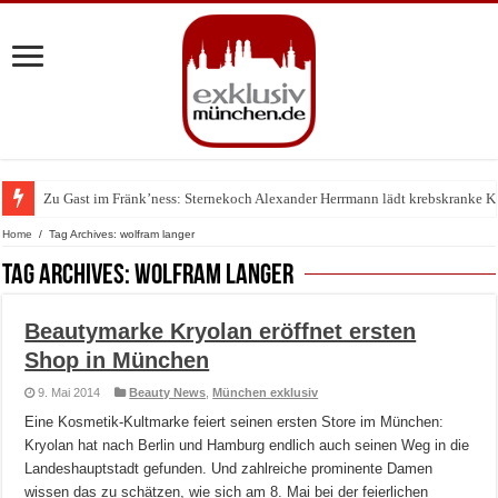
Zu Gast im Fränk’ness: Sternekoch Alexander Herrmann lädt krebskranke K
Home
/
Tag Archives: wolfram langer
Tag Archives:
wolfram langer
Beautymarke Kryolan eröffnet ersten
Shop in München
9. Mai 2014
Beauty News
,
München exklusiv
Eine Kosmetik-Kultmarke feiert seinen ersten Store im München:
Kryolan hat nach Berlin und Hamburg endlich auch seinen Weg in die
Landeshauptstadt gefunden. Und zahlreiche prominente Damen
wissen das zu schätzen, wie sich am 8. Mai bei der feierlichen