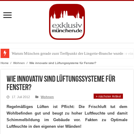
Warum München gerade zum Treffpunkt der Lingerie-Branche wurde
BMW Art Cars in München: Warum die rollenden Kunstwerke bis heute einz
Home
/
Wohnen
/
Wie innovativ sind Lüftungssysteme für Fenster?
Wie innovativ sind Lüftungssysteme für
Fenster?
» nächster Artikel
17. Juli 2012
Wohnen
Regelmäßiges Lüften ist Pflicht: Die Frischluft tut dem
Wohlbefinden gut und beugt zu hoher Luftfeuchte und damit
Schimmelbildung im Gebäude vor. Fakten zu Optimale
Luftfeuchte in den eigenen vier Wänden!