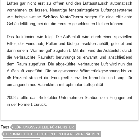
Lüften gar nicht erst zu öffnen und den Luftaustausch automatisch
vornehmen zu lassen. Neuartige fensterintegrierte Lüftungssysteme
wie beispielsweise
Schüco VentoTherm
sorgen für eine effiziente
Gebäudelüftung, bei der die Fenster geschlossen bleiben können.
Das funktioniert wie folgt: Die Außenluft wird durch einen speziellen
Filter, der Feinstaub, Pollen und lästige Insekten abhält, geleitet und
dann einem ‚Wärme-Igel‘ zugeführt. Mit ihm wird die Außenluft durch
die verbrauchte Raumluft berührungslos erwärmt und anschließend
dem Raum zugeführt. Die abgekühlte, verbrauchte Luft wird nun der
Außenluft zugeführt. Die so gewonnene Wärmerückgewinnung bis zu
45 Prozent steigert die Energieeffizienz der Immobilie und sorgt für
ein angenehmes Raumklima mit optimaler Luftqualität.
2008 stellte das Bielefelder Unternehmen Schüco sein Engagement
in der Formel1 zurück.
Tags
LÜFTUNGSSYSTEME FÜR FENSTER
OPTIMALE LUFTFEUCHTE IN DEN EIGENE VIER RÄUMEN