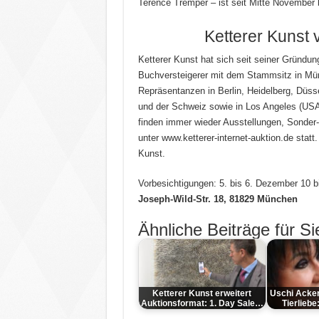
Terence Tremper – ist seit Mitte November be
Ketterer Kunst 
Ketterer Kunst hat sich seit seiner Gründun
Buchversteigerer mit dem Stammsitz in Mü
Repräsentanzen in Berlin, Heidelberg, Düss
und der Schweiz sowie in Los Angeles (USA
finden immer wieder Ausstellungen, Sonder
unter www.ketterer-internet-auktion.de statt.
Kunst.
Vorbesichtigungen:
5. bis 6. Dezember 10 b
Joseph-Wild-Str. 18, 81829 München
Ähnliche Beiträge für Si
Ketterer Kunst erweitert
Uschi Acke
Auktionsformat: 1. Day Sale…
Tierliebe