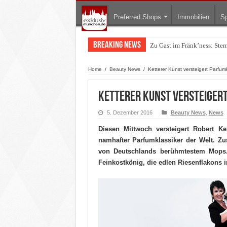
Preferred Shops
Immobilien
Sp
Breaking News
Zu Gast im Fränk’ness: Ste
Warum München gerade zum 
Home
/
Beauty News
/
Ketterer Kunst versteigert Parfu
Ketterer Kunst versteiger
5. Dezember 2016
Beauty News
,
News
Diesen Mittwoch versteigert Robert K
namhafter Parfumklassiker der Welt. 
von Deutschlands berühmtestem Mops. 
Feinkostkönig, die edlen Riesenflakons i