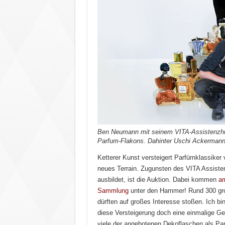
Ben Neumann mit seinem VITA-Assistenzhun
Parfum-Flakons. Dahinter Uschi Ackermann 
Ketterer Kunst versteigert Parfümklassiker
neues Terrain. Zugunsten des VITA Assiste
ausbildet, ist die Auktion. Dabei kommen
am
Sammlung
unter den Hammer! Rund 300 groß
dürften auf großes Interesse stoßen. Ich bi
diese Versteigerung doch eine einmalige Gel
viele der angebotenen Dekoflaschen als Parf