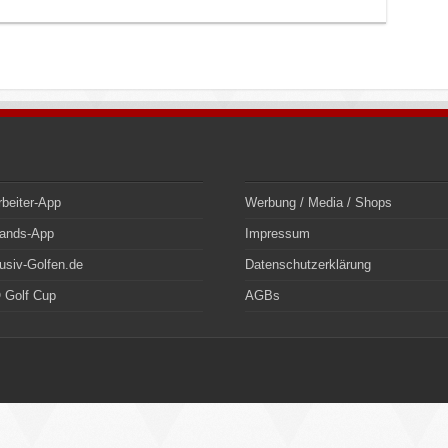
rbeiter-App
Werbung / Media / Shops
bands-App
Impressum
usiv-Golfen.de
Datenschutzerklärung
 Golf Cup
AGBs