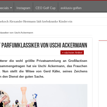
ecials
Instagram
CEO Golf Cup
exklusiv-golfen
rnekoch Alexander Herrmann lädt krebskranke Kinder ein
Treffpunkt der Lingerie-Branche wurde
mklassiker von Uschi Ackermann
t Parfumklassiker von Uschi Ackermann
» nächster Artikel
etterer die wohl größte Privatsammlung an Großfactisen
Zusammengetragen hat sie Uschi Ackermann, das Frauchen
Nun stellt die Witwe von Gerd Käfer, seines Zeichens
n den Dienst der guten Sache.