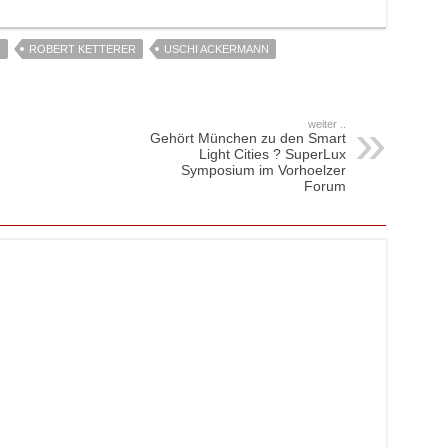
R
ROBERT KETTERER
USCHI ACKERMANN
weiter ..
Gehört München zu den Smart
Light Cities ? SuperLux
Symposium im Vorhoelzer
Forum