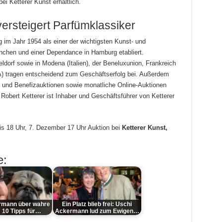
i Ketterer Kunst erhältlich.
versteigert Parfümklassiker
g im Jahr 1954 als einer der wichtigsten Kunst- und
nchen und einer Dependance in Hamburg etabliert.
eldorf sowie in Modena (Italien), der Beneluxunion, Frankreich
) tragen entscheidend zum Geschäftserfolg bei. Außerdem
- und Benefizauktionen sowie monatliche Online-Auktionen
 Robert Ketterer ist Inhaber und Geschäftsführer von Ketterer
is 18 Uhr,
7. Dezember 17 Uhr Auktion bei
Ketterer Kunst,
e:
rmann über wahre
Ein Platz blieb frei: Uschi
: 10 Tipps für…
Ackermann lud zum Ewigen…