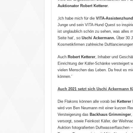
Auktionator Robert Ketterer
.
‚Ich habe mich für die
VITA-Assistenzhund
Junge und sein VITA-Hund Quest so inspirier
ist unglaublich schön zu sehen, was alles m
Seite hat‘, so
Uschi Ackermann.
Über 30 Ja
Kosmetikfirmen zahlreiche Duftlancierungen
Auch
Robert Ketterer
, Inhaber und Geschä
Einrichtung der Käfer-Schänke versteigert 
vielen Menschen das Leben. Da freut es mich
können.‘
Auch 2021 setzt sich Uschi Ackermann für
Die Flakons können alle vorab bei
Ketterer
wird von Ben Neumann mit einer kurzen Rede 
Versteigerung das
Backhaus Grimminger
,
versorgt, sowie Feinkost Käfer, der Weihnac
Auktion fotografierten Duftwasserflaschen