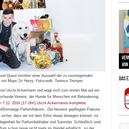
Neu
MAU
Vern
Zu G
War
BMW
Som
von 
Back
Her
Lin
Kuns
d Quest inmitten einer Auswahl der zu versteigernden
Das 
mit Mops Sir Henry. Fotocredit: Terence Tremper
 von Uschi Ackermann und wagt sich zum ersten Mal auf ein
nzhunde-Vereins, der Hunde für Menschen mit Behinderung
 7.12. 2016 (17 Uhr!) Uschi Ackermanns komplette
formatige Parfumflakons. ‚Die bestens gepflegten Flakons
n sicher, dass wir mit dem Erlös etwas bewegen können, ist
egenheit für Parfumliebhaber und Sammler. Schließlich sind
um schon lange nicht mehr im Handel erhältlich‘, so der