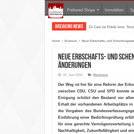
Preferred Shops
Immobilien
Sp
Breaking News
Zu Gast im Fränk’ness: Ste
Warum München gerade zum 
Home
/
Business
/
Neue Erbschafts- und Schenkungsste
Neue Erbschafts- und Schen
Änderungen
22. Juni 2016
Business
Der Weg ist frei für eine Reform der E
zwischen CDU, CSU und SPD konnte end
Einigung schützt den Bestand vor alle
Erhalt der vorhandenen Arbeitsplätze in
die Vorgaben des Bundesverfassungsge
Einführung einer Bedürfnisprüfung erfü
für eine gerechte Vermögensverteilung 
Nachhaltigkeit, Zukunftsfähigkeit und ein