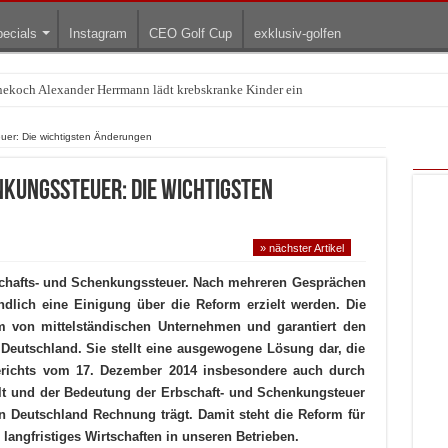
ecials
Instagram
CEO Golf Cup
exklusiv-golfen
rnekoch Alexander Herrmann lädt krebskranke Kinder ein
Treffpunkt der Lingerie-Branche wurde
uer: Die wichtigsten Änderungen
kungssteuer: Die wichtigsten
» nächster Artikel
rbschafts- und Schenkungssteuer. Nach mehreren Gesprächen
lich eine Einigung über die Reform erzielt werden. Die
m von mittelständischen Unternehmen und garantiert den
 Deutschland. Sie stellt eine ausgewogene Lösung dar, die
richts vom 17. Dezember 2014 insbesondere auch durch
llt und der Bedeutung der Erbschaft- und Schenkungsteuer
in Deutschland Rechnung trägt. Damit steht die Reform für
 langfristiges Wirtschaften in unseren Betrieben.