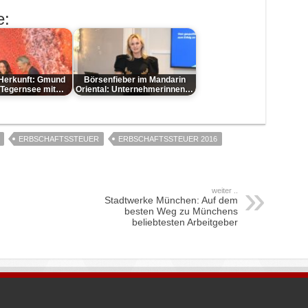
e:
 Herkunft: Gmund
Börsenfieber im Mandarin
 Tegernsee mit…
Oriental: Unternehmerinnen…
ERBSCHAFTSSTEUER
ERBSCHAFTSSTEUER 2016
weiter ..
Stadtwerke München: Auf dem
besten Weg zu Münchens
beliebtesten Arbeitgeber