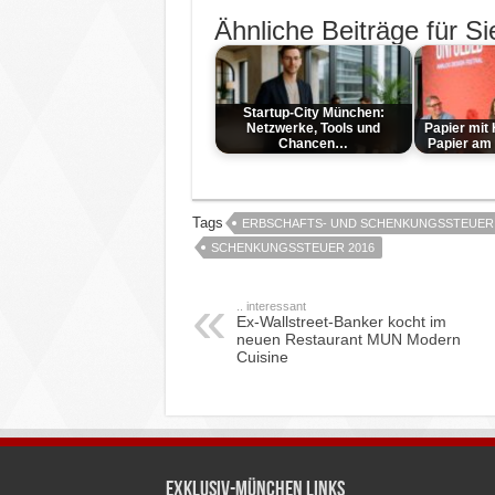
Ähnliche Beiträge für Si
Startup-City München:
Netzwerke, Tools und
Papier mit
Chancen…
Papier am
Tags
ERBSCHAFTS- UND SCHENKUNGSSTEUER
SCHENKUNGSSTEUER 2016
.. interessant
Ex-Wallstreet-Banker kocht im
neuen Restaurant MUN Modern
Cuisine
Exklusiv-München Links