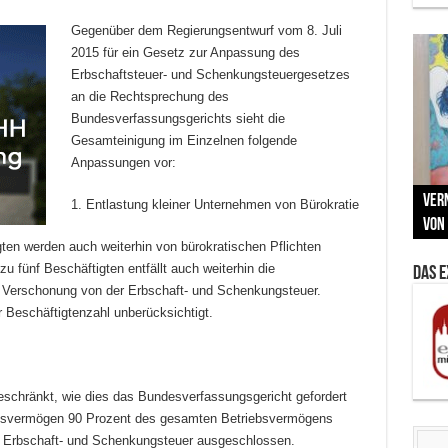
Gegenüber dem Regierungsentwurf vom 8. Juli
2015 für ein Gesetz zur Anpassung des
Erbschaftsteuer- und Schenkungsteuergesetzes
an die Rechtsprechung des
Bundesverfassungsgerichts sieht die
Gesamteinigung im Einzelnen folgende
Anpassungen vor:
Neu
MAU
Vern
Zu G
War
BMW
1. Entlastung kleiner Unternehmen von Bürokratie
Som
von 
Back
Her
Lin
Kuns
en werden auch weiterhin von bürokratischen Pflichten
zu fünf Beschäftigten entfällt auch weiterhin die
Das 
Verschonung von der Erbschaft- und Schenkungsteuer.
r Beschäftigtenzahl unberücksichtigt.
eschränkt, wie dies das Bundesverfassungsgericht gefordert
ngsvermögen 90 Prozent des gesamten Betriebsvermögens
er Erbschaft- und Schenkungsteuer ausgeschlossen.