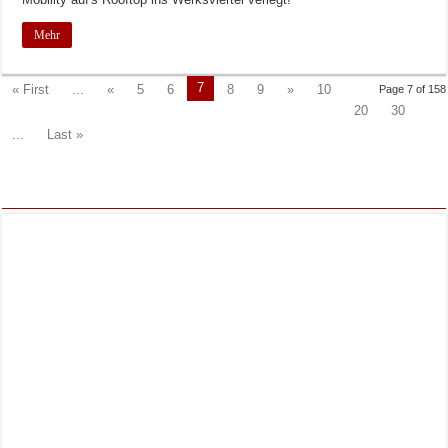
Mehr
7
« First
...
«
5
6
8
9
»
10
Page 7 of 158
20
30
...
Last »