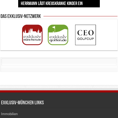
von Kienlins Kunst den Nerv unserer Zeit trifft
Backstage mit Wagner-Star Klaus Florian Vogt
Herrmann lädt krebskranke Kinder ein
Lingerie-Branche wurde
Kunstwerke bis heute einzigartig sind
Entscheidung nicht überstürzen sollten
Das Exklusiv-Netzwerk
Exklusiv-München Links
Immobilien