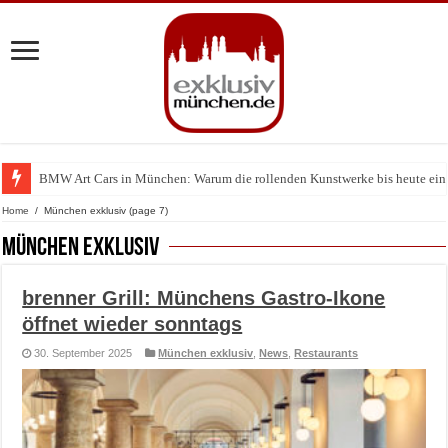
BMW Art Cars in München: Warum die rollenden Kunstwerke bis heute einz
Home
/
München exklusiv
(page 7)
München exklusiv
brenner Grill: Münchens Gastro-Ikone
öffnet wieder sonntags
30. September 2025
München exklusiv
,
News
,
Restaurants