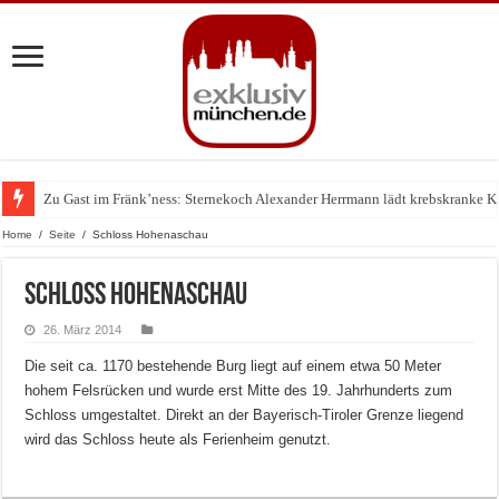
Zu Gast im Fränk’ness: Sternekoch Alexander Herrmann lädt krebskranke K
Warum München gerade zum Treffpunkt der Lingerie-Branche wurde
Home
/
Seite
/
Schloss Hohenaschau
Schloss Hohenaschau
26. März 2014
Die seit ca. 1170 bestehende Burg liegt auf einem etwa 50 Meter
hohem Felsrücken und wurde erst Mitte des 19. Jahrhunderts zum
Schloss umgestaltet. Direkt an der Bayerisch-Tiroler Grenze liegend
wird das Schloss heute als Ferienheim genutzt.