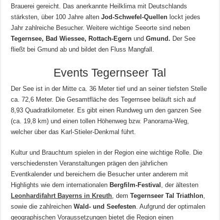
Brauerei gereicht. Das anerkannte Heilklima mit Deutschlands
stärksten, über 100 Jahre alten
Jod-Schwefel-Quellen
lockt jedes
Jahr zahlreiche Besucher. Weitere wichtige Seeorte sind neben
Tegernsee, Bad Wiessee, Rottach-Egern
und
Gmund.
Der See
fließt bei Gmund ab und bildet den Fluss Mangfall.
Events Tegernseer Tal
Der See ist in der Mitte ca. 36 Meter tief und an seiner tiefsten Stelle
ca. 72,6 Meter. Die Gesamtfläche des Tegernsee beläuft sich auf
8,93 Quadratkilometer. Es gibt einen Rundweg um den ganzen See
(ca. 19,8 km) und einen tollen Höhenweg bzw. Panorama-Weg,
welcher über das Karl-Stieler-Denkmal führt.
Kultur und Brauchtum spielen in der Region eine wichtige Rolle. Die
verschiedensten Veranstaltungen prägen den jährlichen
Eventkalender und bereichern die Besucher unter anderem mit
Highlights wie dem internationalen
Bergfilm-Festival
, der ältesten
Leonhardifahrt Bayerns in Kreuth
, dem
Tegernseer Tal Triathlon
,
sowie die zahlreichen
Wald- und Seefesten
. Aufgrund der optimalen
geographischen Voraussetzungen bietet die Region einen