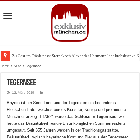
Zu Gast im Fränk’ness: Sternekoch Alexander Herrmann lädt krebskranke K
Warum München gerade zum Treffpunkt der Lingerie-Branche wurde
Home
/
Seite
/
Tegernsee
Tegernsee
12. März 2016
Bayern ist ein Seen-Land und der Tegernsee ein besonderes
Fleckchen Erde, welches bereits Künstler, Könige und prominente
Münchner anzog. 1823/24 wurde das
Schloss in Tegernsee
, wo
heute das
Braustüberl
residiert, zur königlichen Sommerresidenz
umgebaut. Seit 355 Jahren werden in der Traditionsgaststätte,
Bräustüberl
, typisch bayerische Kost und Bier aus der Tegernseer