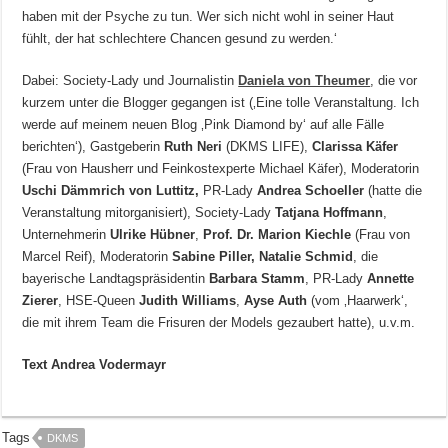
haben mit der Psyche zu tun. Wer sich nicht wohl in seiner Haut
fühlt, der hat schlechtere Chancen gesund zu werden.‘
Dabei: Society-Lady und Journalistin
Daniela von Theumer
, die vor
kurzem unter die Blogger gegangen ist (‚Eine tolle Veranstaltung. Ich
werde auf meinem neuen Blog ‚Pink Diamond by‘ auf alle Fälle
berichten‘), Gastgeberin
Ruth Neri
(DKMS LIFE),
Clarissa Käfer
(Frau von Hausherr und Feinkostexperte Michael Käfer), Moderatorin
Uschi Dämmrich von Luttitz,
PR-Lady
Andrea Schoeller
(hatte die
Veranstaltung mitorganisiert), Society-Lady
Tatjana Hoffmann
,
Unternehmerin
Ulrike Hübner
,
Prof. Dr. Marion Kiechle
(Frau von
Marcel Reif), Moderatorin
Sabine Piller, Natalie Schmid
, die
bayerische Landtagspräsidentin
Barbara Stamm
, PR-Lady
Annette
Zierer
, HSE-Queen
Judith Williams
,
Ayse Auth
(vom ‚Haarwerk‘,
die mit ihrem Team die Frisuren der Models gezaubert hatte), u.v.m.
Text Andrea Vodermayr
Tags
DKMS