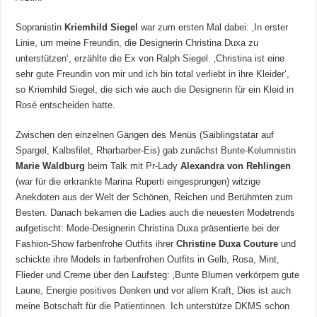
Sopranistin
Kriemhild Siegel
war zum ersten Mal dabei: ‚In erster
Linie, um meine Freundin, die Designerin Christina Duxa zu
unterstützen‘, erzählte die Ex von Ralph Siegel. ‚Christina ist eine
sehr gute Freundin von mir und ich bin total verliebt in ihre Kleider‘,
so Kriemhild Siegel, die sich wie auch die Designerin für ein Kleid in
Rosé entscheiden hatte.
Zwischen den einzelnen Gängen des Menüs (Saiblingstatar auf
Spargel, Kalbsfilet, Rharbarber-Eis) gab zunächst Bunte-Kolumnistin
Marie Waldburg
beim Talk mit Pr-Lady
Alexandra von Rehlingen
(war für die erkrankte Marina Ruperti eingesprungen) witzige
Anekdoten aus der Welt der Schönen, Reichen und Berühmten zum
Besten. Danach bekamen die Ladies auch die neuesten Modetrends
aufgetischt: Mode-Designerin Christina Duxa präsentierte bei der
Fashion-Show farbenfrohe Outfits ihrer
Christine Duxa Couture
und
schickte ihre Models in farbenfrohen Outfits in Gelb, Rosa, Mint,
Flieder und Creme über den Laufsteg: ‚Bunte Blumen verkörpern gute
Laune, Energie positives Denken und vor allem Kraft, Dies ist auch
meine Botschaft für die Patientinnen. Ich unterstütze DKMS schon