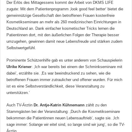
Der Erlös des Mittagessens kommt der Arbeit von DKMS LIFE
zugute: Mit dem Patientenprogramm ‚look good feel better‘ bietet die
gemeinnützige Gesellschaft den betroffenen Frauen kostenfreie
Kosmetikseminare an mehr als 260 medizinischen Einrichtungen in
Deutschland an. Dank einfacher kosmetischer Tricks lernen die
Patientinnen dort, mit den äußerlichen Folgen der Therapie besser
umzugehen, gewinnen damit neue Lebensfreude und stärken zudem
Selbstwertgefühl.
Prominente Schützenhilfe gab es unter anderem von Schauspielerin
Ulrike Kriener
: ‚Ich war bereits bei einem der Schminkseminare mit
dabei‘, erzählte sie. ‚Es war beeindruckend zu sehen, wie die
betroffenen Frauen immer zutraulicher und offener wurden. Für mich
ist es eine Selbstverständlichkeit, diese Veranstaltung zu
unterstützen.‘
Auch TV-Ärztin
Dr. Antje-Katrin Kühnemann
zählt zu den
Stammgästen bei der Veranstaltung: ‚Durch die Kosmetikseminare
bekommen die Patientinnen neuen Lebensauftrieb‘, sagte sie. ‚Ich
sage immer: Solange wir eitel sind, so lange sind wir jung‘, so die TV-
Ärztin.