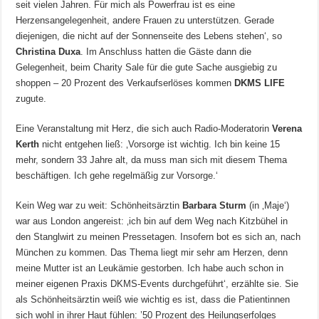
seit vielen Jahren. Für mich als Powerfrau ist es eine
Herzensangelegenheit, andere Frauen zu unterstützen. Gerade
diejenigen, die nicht auf der Sonnenseite des Lebens stehen‘, so
Christina Duxa
. Im Anschluss hatten die Gäste dann die
Gelegenheit, beim Charity Sale für die gute Sache ausgiebig zu
shoppen – 20 Prozent des Verkaufserlöses kommen
DKMS LIFE
zugute.
Eine Veranstaltung mit Herz, die sich auch Radio-Moderatorin
Verena
Kerth
nicht entgehen ließ: ‚Vorsorge ist wichtig. Ich bin keine 15
mehr, sondern 33 Jahre alt, da muss man sich mit diesem Thema
beschäftigen. Ich gehe regelmäßig zur Vorsorge.‘
Kein Weg war zu weit: Schönheitsärztin
Barbara Sturm
(in ‚Maje‘)
war aus London angereist: ‚ich bin auf dem Weg nach Kitzbühel in
den Stanglwirt zu meinen Pressetagen. Insofern bot es sich an, nach
München zu kommen. Das Thema liegt mir sehr am Herzen, denn
meine Mutter ist an Leukämie gestorben. Ich habe auch schon in
meiner eigenen Praxis DKMS-Events durchgeführt‘, erzählte sie. Sie
als Schönheitsärztin weiß wie wichtig es ist, dass die Patientinnen
sich wohl in ihrer Haut fühlen: ’50 Prozent des Heilungserfolges