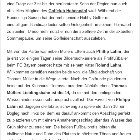
eine Frage der Zeit bis der berühmteste Sohn der Region nun auch
offizielles Mitglied des
Golfclub Hohenpähl
wird. Während der
Bundesliga-Saison hat der ambitionierte Hobby-Golfer mit
einstelligem Handicap leider selten Gelegenheit, in seinem Heimatort
zu spielen. Umso mehr nutzt er nun die spielfreie Zeit in der aktuellen
Sommerpause, um seine Golfleidenschaft auszuleben.
Mit von der Partie war neben Müllers Eltern auch
Phillip Lahm
, der
ja erst vor einigen Tagen seine Bilderbuchkarriere als Profifußballer
beim FC Bayern beendet hatte mit seinem Vater
Roland Lahm
.
Willkommen geheißen wurden beide von die Mitgliedschaft von
Thomas Müller in die Wege leitete. Nach der Golfrunde plauderten
beide auf der Klubhaus- Terrasse aus dem Nähkästchen:
Thomas
Müllers Lieblingsbahn ist die 14,
da sie mit den umliegenden
Wasserhindernissen sehr anspruchsvoll ist. Der Favorit von
Philipp
Lahm
ist dagegen die letzte, schwierig zu spielende Bahn 18, ein
Dogleg nach links bei dem es darauf ankommt den Abschlag perfekt
zu platzieren um mit einem Annäherungsschlag über das Wasser das
Grün sicher zu erreichen. Die beiden Fußballprofis lobten die
idyllische Natur und Ruhe des Platzes in höchsten Tönen und freuen