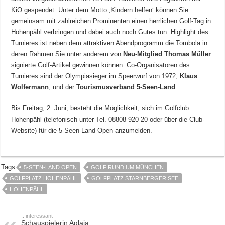
KiO gespendet. Unter dem Motto ‚Kindern helfen‘ können Sie
gemeinsam mit zahlreichen Prominenten einen herrlichen Golf-Tag in
Hohenpähl verbringen und dabei auch noch Gutes tun. Highlight des
Turnieres ist neben dem attraktiven Abendprogramm die Tombola in
deren Rahmen Sie unter anderem von
Neu-Mitglied Thomas Müller
signierte Golf-Artikel gewinnen können. Co-Organisatoren des
Turnieres sind der Olympiasieger im Speerwurf von 1972,
Klaus
Wolfermann
, und der
Tourismusverband 5-Seen-Land
.
Bis Freitag, 2. Juni, besteht die Möglichkeit, sich im Golfclub
Hohenpähl (telefonisch unter Tel. 08808 920 20 oder über die Club-
Website) für die 5-Seen-Land Open anzumelden.
Tags
5-SEEN-LAND OPEN
GOLF RUND UM MÜNCHEN
GOLFPLATZ HOHENPÄHL
GOLFPLATZ STARNBERGER SEE
HOHENPÄHL
.. interessant
Schauspielerin Aglaia