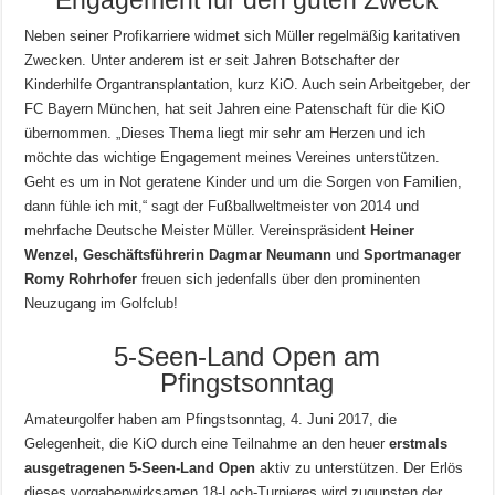
Engagement für den guten Zweck
Neben seiner Profikarriere widmet sich Müller regelmäßig karitativen
Zwecken. Unter anderem ist er seit Jahren Botschafter der
Kinderhilfe Organtransplantation, kurz KiO. Auch sein Arbeitgeber, der
FC Bayern München, hat seit Jahren eine Patenschaft für die KiO
übernommen. „Dieses Thema liegt mir sehr am Herzen und ich
möchte das wichtige Engagement meines Vereines unterstützen.
Geht es um in Not geratene Kinder und um die Sorgen von Familien,
dann fühle ich mit,“ sagt der Fußballweltmeister von 2014 und
mehrfache Deutsche Meister Müller. Vereinspräsident
Heiner
Wenzel, Geschäftsführerin Dagmar Neumann
und
Sportmanager
Romy Rohrhofer
freuen sich jedenfalls über den prominenten
Neuzugang im Golfclub!
5-Seen-Land Open am
Pfingstsonntag
Amateurgolfer haben am Pfingstsonntag, 4. Juni 2017, die
Gelegenheit, die KiO durch eine Teilnahme an den heuer
erstmals
ausgetragenen 5-Seen-Land Open
aktiv zu unterstützen. Der Erlös
dieses vorgabenwirksamen 18-Loch-Turnieres wird zugunsten der