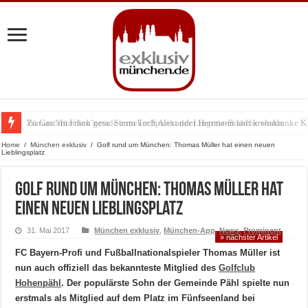
Zu Gast im Fränk’ness: Sternekoch Alexander Herrmann lädt krebskranke K
Warum München gerade zum Treffpunkt der Lingerie-Branche wurde
Home
/
München exklusiv
/
Golf rund um München: Thomas Müller hat einen neuen
Lieblingsplatz
Golf rund um München: Thomas Müller hat
einen neuen Lieblingsplatz
31. Mai 2017
München exklusiv
,
München-App
,
News
,
Prominent
» nächster Artikel
FC Bayern-Profi und Fußballnationalspieler Thomas Müller ist
nun auch offiziell das bekannteste Mitglied des
Golfclub
Hohenpähl
. Der populärste Sohn der Gemeinde Pähl spielte nun
erstmals als Mitglied auf dem Platz im Fünfseenland bei