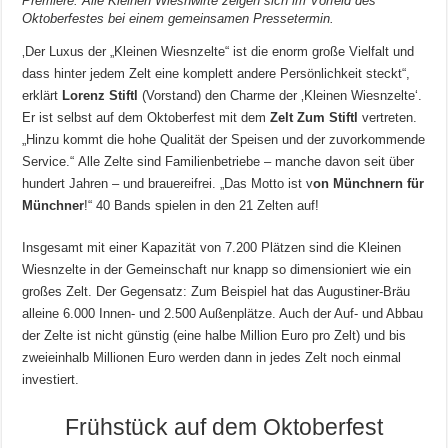
Premiere: Alle Kleinen Wiesnwirte zeigen sich im Vorfeld des
Oktoberfestes bei einem gemeinsamen Pressetermin.
‚Der Luxus der „Kleinen Wiesnzelte“ ist die enorm große Vielfalt und
dass hinter jedem Zelt eine komplett andere Persönlichkeit steckt“,
erklärt
Lorenz Stiftl
(Vorstand) den Charme der ‚Kleinen Wiesnzelte‘.
Er ist selbst auf dem Oktoberfest mit dem
Zelt Zum Stiftl
vertreten.
„Hinzu kommt die hohe Qualität der Speisen und der zuvorkommende
Service.“ Alle Zelte sind Familienbetriebe – manche davon seit über
hundert Jahren – und brauereifrei. „Das Motto ist v
on Münchnern für
Münchner
!“ 40 Bands spielen in den 21 Zelten auf!
Insgesamt mit einer Kapazität von 7.200 Plätzen sind die Kleinen
Wiesnzelte in der Gemeinschaft nur knapp so dimensioniert wie ein
großes Zelt. Der Gegensatz: Zum Beispiel hat das Augustiner-Bräu
alleine 6.000 Innen- und 2.500 Außenplätze. Auch der Auf- und Abbau
der Zelte ist nicht günstig (eine halbe Million Euro pro Zelt) und bis
zweieinhalb Millionen Euro werden dann in jedes Zelt noch einmal
investiert.
Frühstück auf dem Oktoberfest