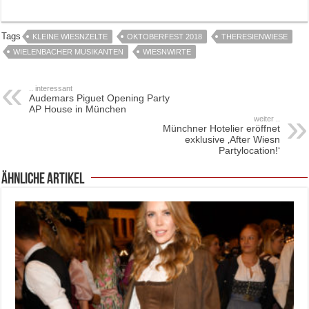
Tags
KLEINE WIESNZELTE
OKTOBERFEST 2018
THERESIENWIESE
WIELENBACHER MUSIKANTEN
WIESNWIRTE
.. interessant
Audemars Piguet Opening Party
AP House in München
weiter ..
Münchner Hotelier eröffnet
exklusive ‚After Wiesn
Partylocation!‘
ähnliche Artikel