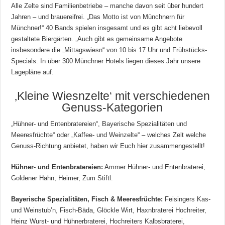
Alle Zelte sind Familienbetriebe – manche davon seit über hundert
Jahren – und brauereifrei. „Das Motto ist von Münchnern für
Münchner!“ 40 Bands spielen insgesamt und es gibt acht liebevoll
gestaltete Biergärten. „Auch gibt es gemeinsame Angebote
insbesondere die „Mittagswiesn“ von 10 bis 17 Uhr und Frühstücks-
Specials. In über 300 Münchner Hotels liegen dieses Jahr unsere
Lagepläne auf.
‚Kleine Wiesnzelte‘ mit verschiedenen
Genuss-Kategorien
„Hühner- und Entenbratereien“, Bayerische Spezialitäten und
Meeresfrüchte“ oder „Kaffee- und Weinzelte“ – welches Zelt welche
Genuss-Richtung anbietet, haben wir Euch hier zusammengestellt!
Hühner- und Entenbratereien:
Ammer Hühner- und Entenbraterei,
Goldener Hahn, Heimer, Zum Stiftl.
Bayerische Spezialitäten, Fisch & Meeresfrüchte:
Feisingers Kas-
und Weinstub’n, Fisch-Bäda, Glöckle Wirt, Haxnbraterei Hochreiter,
Heinz Wurst- und Hühnerbraterei, Hochreiters Kalbsbraterei,