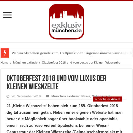
Warum München gerade zum Treffpunkt der Lingerie-Branche wurde
Home
/
München exklusiv
/
Oktoberfest 2018 und vom Luxus der Kleinen Wiesnzelte
Oktoberfest 2018 und vom Luxus der
Kleinen Wiesnzelte
20. September 2018
München exklusiv
,
News
,
Oktoberfest
» nächster Artikel
21 ‚Kleine Wiesnzelte‘ haben sich zum 185. Oktoberfest 2018
digital zusammen getan. Neben einer
eigenen Website
hat man
heuer die Möglichkeit sogar über bookatable oder opentable
einen Tisch zu reservieren! Spätestens bei einer Wiesn-
Genusstour der Kleinen Wiesnzelte (Geimeinschaftsprojekt mit