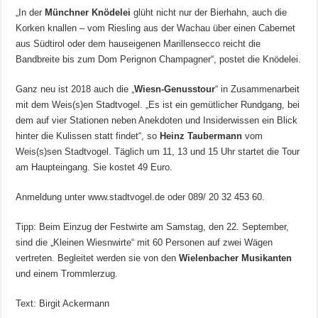
„In der
Münchner Knödelei
glüht nicht nur der Bierhahn, auch die
Korken knallen – vom Riesling aus der Wachau über einen Cabernet
aus Südtirol oder dem hauseigenen Marillensecco reicht die
Bandbreite bis zum Dom Perignon Champagner“, postet die Knödelei.
Ganz neu ist 2018 auch die „
Wiesn-Genusstour
“ in Zusammenarbeit
mit dem Weis(s)en Stadtvogel. „Es ist ein gemütlicher Rundgang, bei
dem auf vier Stationen neben Anekdoten und Insiderwissen ein Blick
hinter die Kulissen statt findet“, so
Heinz Taubermann
vom
Weis(s)sen Stadtvogel. Täglich um 11, 13 und 15 Uhr startet die Tour
am Haupteingang. Sie kostet 49 Euro.
Anmeldung unter www.stadtvogel.de oder 089/ 20 32 453 60.
Tipp: Beim Einzug der Festwirte am Samstag, den 22. September,
sind die „Kleinen Wiesnwirte“ mit 60 Personen auf zwei Wägen
vertreten. Begleitet werden sie von den
Wielenbacher Musikanten
und einem Trommlerzug.
Text: Birgit Ackermann