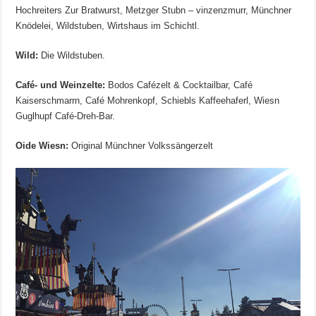
Hochreiters Zur Bratwurst, Metzger Stubn – vinzenzmurr, Münchner
Knödelei, Wildstuben, Wirtshaus im Schichtl.
Wild:
Die Wildstuben.
Café- und Weinzelte:
Bodos Cafézelt & Cocktailbar, Café
Kaiserschmarrn, Café Mohrenkopf, Schiebls Kaffeehaferl, Wiesn
Guglhupf Café-Dreh-Bar.
Oide Wiesn:
Original Münchner Volkssängerzelt