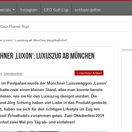
ecials
Instagram
CEO Golf Cup
exklusiv-golfen
Klaus Florian Vogt
ner ‚Luxon‘: Luxuszug ab München Hauptbahnhof
hner ‚Luxon‘: Luxuszug ab München
» nächster Artikel
s
,
Oktoberfest
ce im Postpalast wurde der Münchner Luxuswaggon ‚Luxon‘
 hatte zwar einen kleinen Stand, aber man konnte bereits
ehmen, wie sie für den Luxuszug designt wurden. Die
nd Jörg Schurig haben viel Liebe in das Produkt gesteckt.
 haben sie sich für den richtigen Lifestyle im Zug mit
el Privathotels zusammen getan. Zum Oktoberfest 2019
hof zwei Mal pro Tag ab- und einfahren!