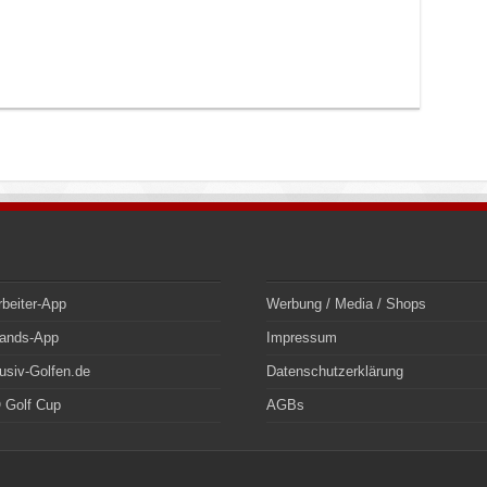
rbeiter-App
Werbung / Media / Shops
bands-App
Impressum
usiv-Golfen.de
Datenschutzerklärung
 Golf Cup
AGBs