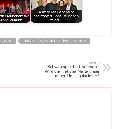
Bewegender Abend bei
rtier München: Wo
Steinway & Sons: München
andel Zukunft…
feiert…
UXUSZUG
LUXUSZUG AB MÜNCHEN HAUPTBAHNHOF
weiter ..
Schwabinger Tor Foodmeile:
Wird die Trattoria Marta unser
neuer Lieblingsitaliener?