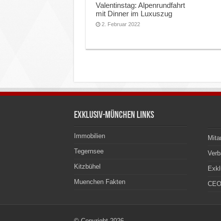
Valentinstag: Alpenrundfahrt
mit Dinner im Luxuszug
2. Februar 2022
Exklusiv-München Links
Immobilien
Mita
Tegernsee
Ver
Kitzbühel
Exkl
Muenchen Fakten
CEO
© Copyright 2026