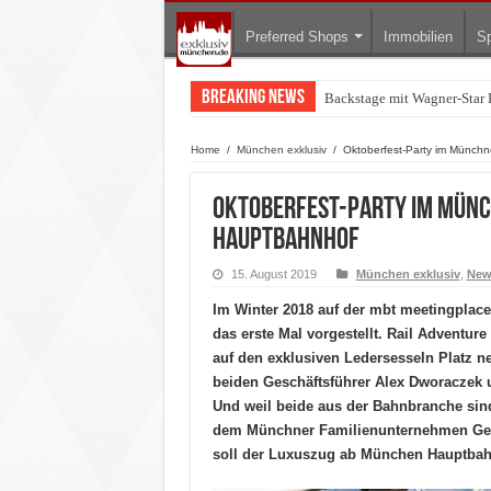
Preferred Shops
Immobilien
Sp
Breaking News
Backstage mit Wagner-Star 
Home
/
München exklusiv
/
Oktoberfest-Party im Münch
Oktoberfest-Party im Münc
Hauptbahnhof
15. August 2019
München exklusiv
,
New
Im Winter 2018 auf der mbt meetingpla
das erste Mal vorgestellt. Rail Adventure
auf den exklusiven Ledersesseln Platz n
beiden Geschäftsführer Alex Dworaczek u
Und weil beide aus der Bahnbranche sind,
dem Münchner Familienunternehmen Geis
soll der Luxuszug ab München Hauptbahn