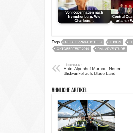
Von Kopenhagen nach
Nymphenburg: Wie
Central Qua
Charlotte…
urbaner W
Tags
GEISEL PRIVATHOTELS
LUXON
L
OKTOBERFEST 2019
RAIL ADVENTURE
.. interessant
Hotel Alpenhof Murnau: Neuer
Blickwinkel aufs Blaue Land
ähnliche Artikel