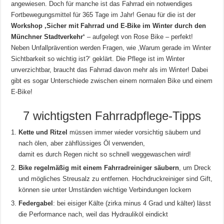
angewiesen. Doch für manche ist das Fahrrad ein notwendiges
Fortbewegungsmittel für 365 Tage im Jahr! Genau für die ist der
Workshop ‚Sicher mit Fahrrad und E-Bike im Winter durch den
Münchner Stadtverkehr‘
– aufgelegt von Rose Bike – perfekt!
Neben Unfallprävention werden Fragen, wie ‚Warum gerade im Winter
Sichtbarkeit so wichtig ist?‘ geklärt. Die Pflege ist im Winter
unverzichtbar, braucht das Fahrrad davon mehr als im Winter! Dabei
gibt es sogar Unterschiede zwischen einem normalen Bike und einem
E-Bike!
7 wichtigsten Fahrradpflege-Tipps
Kette und Ritzel
müssen immer wieder vorsichtig säubern und
nach ölen, aber zähflüssiges Öl verwenden,
damit es durch Regen nicht so schnell weggewaschen wird!
Bike regelmäßig mit einem Fahrradreiniger säubern
, um Dreck
und mögliches Streusalz zu entfernen. Hochdruckreiniger sind Gift,
können sie unter Umständen wichtige Verbindungen lockern
Federgabel
: bei eisiger Kälte (zirka minus 4 Grad und kälter) lässt
die Performance nach, weil das Hydrauliköl eindickt