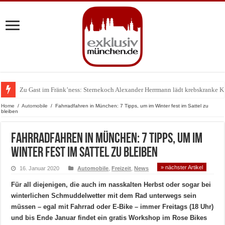
Zu Gast im Fränk’ness: Sternekoch Alexander Herrmann lädt krebskranke K
Warum München gerade zum Treffpunkt der Lingerie-Branche wurde
Home
/
Automobile
/
Fahrradfahren in München: 7 Tipps, um im Winter fest im Sattel zu
bleiben
Fahrradfahren in München: 7 Tipps, um im
Winter fest im Sattel zu bleiben
» nächster Artikel
16. Januar 2020
Automobile
,
Freizeit
,
News
Für all diejenigen, die auch im nasskalten Herbst oder sogar bei
winterlichen Schmuddelwetter mit dem Rad unterwegs sein
müssen – egal mit Fahrrad oder E-Bike – immer Freitags (18 Uhr)
und bis Ende Januar findet ein gratis Workshop im Rose Bikes