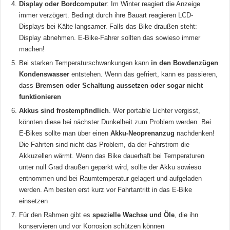
Display oder Bordcomputer
: Im Winter reagiert die Anzeige
immer verzögert. Bedingt durch ihre Bauart reagieren LCD-
Displays bei Kälte langsamer. Falls das Bike draußen steht:
Display abnehmen. E-Bike-Fahrer sollten das sowieso immer
machen!
Bei starken Temperaturschwankungen kann
in den Bowdenzügen
Kondenswasser
entstehen. Wenn das gefriert, kann es passieren,
dass
Bremsen oder Schaltung aussetzen oder sogar nicht
funktionieren
Akkus sind frostempfindlich
. Wer portable Lichter vergisst,
könnten diese bei nächster Dunkelheit zum Problem werden. Bei
E-Bikes sollte man über einen
Akku-Neoprenanzug
nachdenken!
Die Fahrten sind nicht das Problem, da der Fahrstrom die
Akkuzellen wärmt. Wenn das Bike dauerhaft bei Temperaturen
unter null Grad draußen geparkt wird, sollte der Akku sowieso
entnommen und bei Raumtemperatur gelagert und aufgeladen
werden. Am besten erst kurz vor Fahrtantritt in das E-Bike
einsetzen
Für den Rahmen gibt es
spezielle Wachse und Öle
, die ihn
konservieren und vor Korrosion schützen können