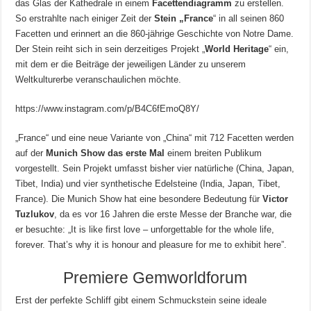
das Glas der Kathedrale in einem
Facettendiagramm
zu erstellen.
So erstrahlte nach einiger Zeit der
Stein „France
“ in all seinen 860
Facetten und erinnert an die 860-jährige Geschichte von Notre Dame.
Der Stein reiht sich in sein derzeitiges Projekt „
World Heritage
“ ein,
mit dem er die Beiträge der jeweiligen Länder zu unserem
Weltkulturerbe veranschaulichen möchte.
https://www.instagram.com/p/B4C6fEmoQ8Y/
„France“ und eine neue Variante von „China“ mit 712 Facetten werden
auf der
Munich Show das erste Mal
einem breiten Publikum
vorgestellt. Sein Projekt umfasst bisher vier natürliche (China, Japan,
Tibet, India) und vier synthetische Edelsteine (India, Japan, Tibet,
France). Die Munich Show hat eine besondere Bedeutung für
Victor
Tuzlukov
, da es vor 16 Jahren die erste Messe der Branche war, die
er besuchte: „It is like first love – unforgettable for the whole life,
forever. That’s why it is honour and pleasure for me to exhibit here”.
Premiere Gemworldforum
Erst der perfekte Schliff gibt einem Schmuckstein seine ideale