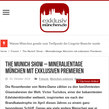
Warum München gerade zum Treffpunkt der Lingerie-Branche wurde
Home
/
Freizeit
/
The Munich Show – Mineralientage München mit exklusiven Premieren
The Munich Show – Mineralientage
München mit exklusiven Premieren
23. Oktober 2019
Freizeit
,
München exklusiv
,
News
» nächster Artikel
Die Rosenfenster von Notre-Dame zählen zu den berühmtesten
Glasmalereien der Welt. Victor Tuzlukov, einer der bekanntesten
Edelsteinkünstler weltweit, inspirierten sie nach der
Brandkatastrophe im April dieses Jahres zu einem ganz
besonderen Schliff. Genau wie viele andere Menschen war er