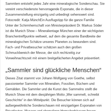
Sammlern entsteht jedes Jahr eine mineralogische Sonderschau. Sie
vereint verschiedenste hervorragende Exponate, die in dieser
Zusammenstellung einzigartig und unbedingt sehenswert sind.
Fotocredit: Katja MünchEin Ausflugstipp für die ganze Familie
Unter der Schirmherrschaft von Ministerpräsident Dr. Markus Söder
ist die Munich Show – Mineralientage München einer der wichtigsten
Branchentreffpunkte weltweit, auf dem die gesamte Bandbreite der
mineralogischen Schätze unseres Planeten zu bewundern sind.
Fach- und Privatbesucher schätzen auch den großen
Schmuckbereich der Messe, der sich rechtzeitig zur
Vorweihnachtszeit mit einem breitgefächerten Angebot präsentiert.
„Sammler sind glückliche Menschen“
Dieses Zitat stammt von Johann Wolfgang von Goethe, selbst
passionierter Sammler von Mineralien, Fossilien, Büchern und
Gemälden. Die Sammler und die Kunst des Sammelns stellt die
Munich Show mit dem diesjährigen Motto „Wer sammelt, schreibt
Geschichte“ in den Mittelpunkt. Die Besucher können sich auf
außergewöhnliche Sonderschauen mit einzigartigen Exponaten von
Privatleuten, Museen und ehemaligen Herrscherhäusern freuen.