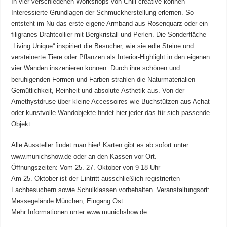
In vier verschiedenen Workshops von Chili creative können
Interessierte Grundlagen der Schmuckherstellung erlernen. So
entsteht im Nu das erste eigene Armband aus Rosenquarz oder ein
filigranes Drahtcollier mit Bergkristall und Perlen. Die Sonderfläche
„Living Unique“ inspiriert die Besucher, wie sie edle Steine und
versteinerte Tiere oder Pflanzen als Interior-Highlight in den eigenen
vier Wänden inszenieren können. Durch ihre schönen und
beruhigenden Formen und Farben strahlen die Naturmaterialien
Gemütlichkeit, Reinheit und absolute Ästhetik aus. Von der
Amethystdruse über kleine Accessoires wie Buchstützen aus Achat
oder kunstvolle Wandobjekte findet hier jeder das für sich passende
Objekt.
Alle Aussteller findet man hier! Karten gibt es ab sofort unter
www.munichshow.de oder an den Kassen vor Ort.
Öffnungszeiten: Vom 25.-27. Oktober von 9-18 Uhr
Am 25. Oktober ist der Eintritt ausschließlich registrierten
Fachbesuchern sowie Schulklassen vorbehalten. Veranstaltungsort:
Messegelände München, Eingang Ost
Mehr Informationen unter www.munichshow.de