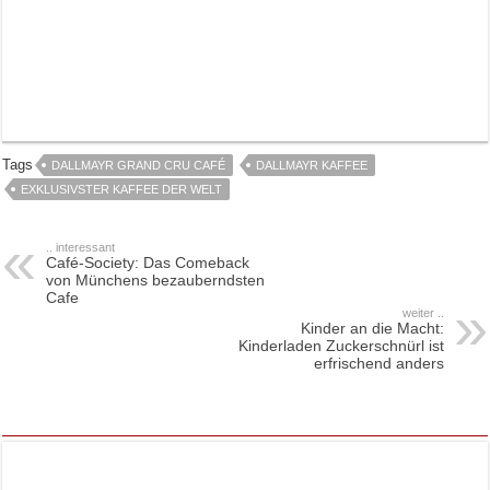
Tags
DALLMAYR GRAND CRU CAFÉ
DALLMAYR KAFFEE
EXKLUSIVSTER KAFFEE DER WELT
.. interessant
Café-Society: Das Comeback
von Münchens bezauberndsten
Cafe
weiter ..
Kinder an die Macht:
Kinderladen Zuckerschnürl ist
erfrischend anders