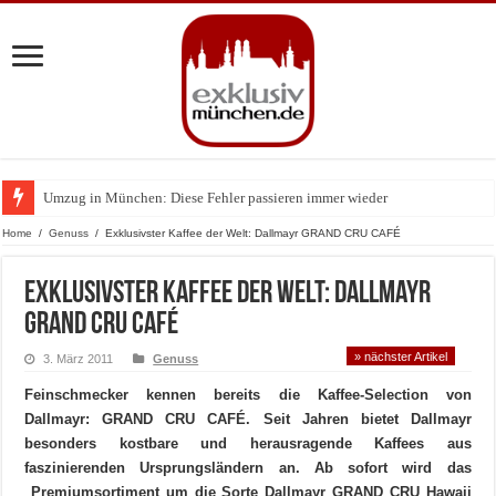
Umzug in München: Diese Fehler passieren immer wieder
Zu Gast im Fränk’ness: Sternekoch Alexander Herrmann lädt krebskranke K
Home
/
Genuss
/
Exklusivster Kaffee der Welt: Dallmayr GRAND CRU CAFÉ
Exklusivster Kaffee der Welt: Dallmayr
GRAND CRU CAFÉ
» nächster Artikel
3. März 2011
Genuss
Feinschmecker kennen bereits die Kaffee-Selection von
Dallmayr: GRAND CRU CAFÉ. Seit Jahren bietet Dallmayr
besonders kostbare und herausragende Kaffees aus
faszinierenden Ursprungsländern an. Ab sofort wird das
Premiumsortiment um die Sorte
Dallmayr GRAND CRU Hawaii