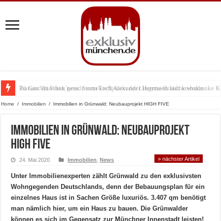
Zu Gast im Fränk’ness: Sternekoch Alexander Herrmann lädt krebskranke K
Warum München gerade zum Treffpunkt der Lingerie-Branche wurde
Home
/
Immobilien
/
Immobilien in Grünwald: Neubauprojekt HIGH FIVE
Immobilien in Grünwald: Neubauprojekt
HIGH FIVE
» nächster Artikel
24. Mai 2020
Immobilien
,
News
Unter Immobilienexperten zählt Grünwald zu den exklusivsten
Wohngegenden Deutschlands, denn der Bebauungsplan für ein
einzelnes Haus ist in Sachen Größe luxuriös. 3.407 qm benötigt
man nämlich hier, um ein Haus zu bauen. Die Grünwalder
können es sich im Gegensatz zur Münchner Innenstadt leisten!