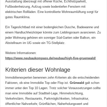
Ausstattung überzeugt mit offener Küche, Echtholzparkett,
Fußbodenheizung, Aufzug sowie bodentiefen Fenstern mit
elektrischen Rollläden. Eine kontrollierte Wohnraumlüftung sorgt für
gutes Raumklima.
Ein Tageslichtbad mit einer bodengleichen Dusche, Badewanne und
einem Handtuchheizkörper könnte zum Lieblingsraum avancieren. Zu
jeder Wohnung gehören ein sonniger Süd-Garten oder Balkon, ein
Abstellraum im UG sowie ein TG-Stellplatz.
Weitere Informationen:
https://www.neubaukompass.de/neubau/high-five-gruenwald/
Kriterien dieser Wohnlage
Immobilienexperten benennen zehn Kriterien als die entscheidenden
Faktoren, ob eine Immobilie Top oder Flop ist.
Grünwald
galt schon
immer unter den Top 10 Lagen. Trotz solcher Voraussetzungen sollte
man eine Immobilie auf Stadtteil-Lage, Himmelsrichtung,
Verkehrslärm, Restaurants, Parkmöglichkeiten, Infrastruktur,
öffentlicher Nahverkehr, Grünflächen, Naherholungswert und