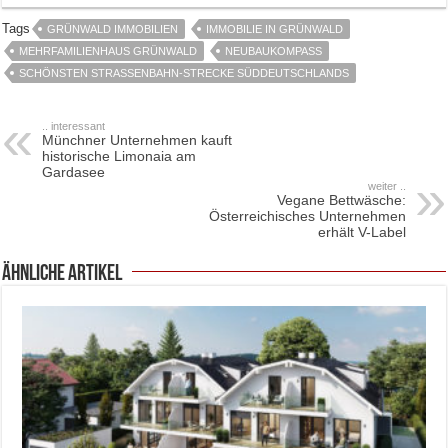
Tags
GRÜNWALD IMMOBILIEN
IMMOBILIE IN GRÜNWALD
MEHRFAMILIENHAUS GRÜNWALD
NEUBAUKOMPASS
SCHÖNSTEN STRASSENBAHN-STRECKE SÜDDEUTSCHLANDS
.. interessant
Münchner Unternehmen kauft
historische Limonaia am
Gardasee
weiter ..
Vegane Bettwäsche:
Österreichisches Unternehmen
erhält V-Label
ähnliche Artikel