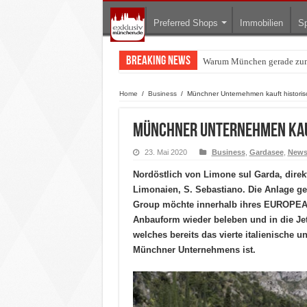
Preferred Shops
Immobilien
Sp
Breaking News
BMW Art Cars in München: W
Home
/
Business
/
Münchner Unternehmen kauft histori
Münchner Unternehmen kauf
23. Mai 2020
Business
,
Gardasee
,
New
Nordöstlich von Limone sul Garda, direkt
Limonaien, S. Sebastiano. Die Anlage ge
Group möchte innerhalb ihres EUROPEA
Anbauform wieder beleben und in die Jetz
welches bereits das vierte italienische u
Münchner Unternehmens ist.