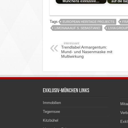
Münchens exklusive…
auf die b
Tags
EUROPEAN HERITAGE PROJECTS
FR
LIMONAIA AUF S. SEBASTIANO
LIVIA GROUP
.. interessant
Trendlabel Armargentum:
Mund- und Nasenmaske mit
Multiwirkung
Exklusiv-München Links
Immobilien
Mita
Tegernsee
Ver
Kitzbühel
Exkl