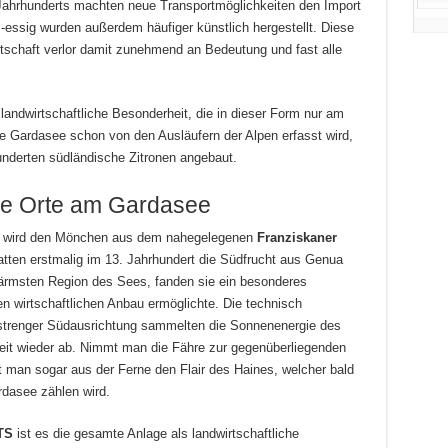
 Jahrhunderts machten neue Transportmöglichkeiten den Import
-essig wurden außerdem häufiger künstlich hergestellt. Diese
rtschaft verlor damit zunehmend an Bedeutung und fast alle
 landwirtschaftliche Besonderheit, die in dieser Form nur am
he Gardasee schon von den Ausläufern der Alpen erfasst wird,
underten südländische Zitronen angebaut.
e Orte am Gardasee
bt, wird den Mönchen aus dem nahegelegenen
Franziskaner
tten erstmalig im 13. Jahrhundert die Südfrucht aus Genua
ärmsten Region des Sees, fanden sie ein besonderes
n wirtschaftlichen Anbau ermöglichte. Die technisch
strenger Südausrichtung sammelten die Sonnenenergie des
zeit wieder ab. Nimmt man die Fähre zur gegenüberliegenden
 man sogar aus der Ferne den Flair des Haines, welcher bald
dasee zählen wird.
TS
ist es die gesamte Anlage als landwirtschaftliche