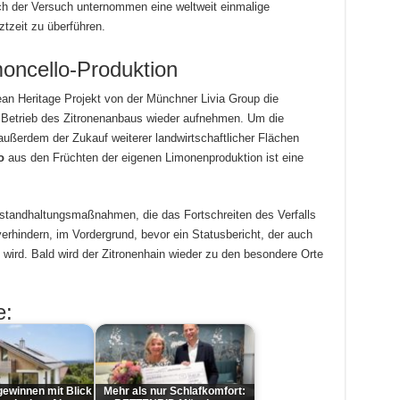
uch der Versuch unternommen eine weltweit einmalige
tzeit zu überführen.
moncello-Produktion
ean Heritage Projekt von der Münchner Livia Group die
n Betrieb des Zitronenanbaus wieder aufnehmen. Um die
außerdem der Zukauf weiterer landwirtschaftlicher Flächen
o
aus den Früchten der eigenen Limonenproduktion ist eine
standhaltungsmaßnahmen, die das Fortschreiten des Verfalls
erhindern, im Vordergrund, bevor ein Statusbericht, der auch
t wird. Bald wird der Zitronenhain wieder zu den besondere Orte
e:
ewinnen mit Blick
Mehr als nur Schlafkomfort: