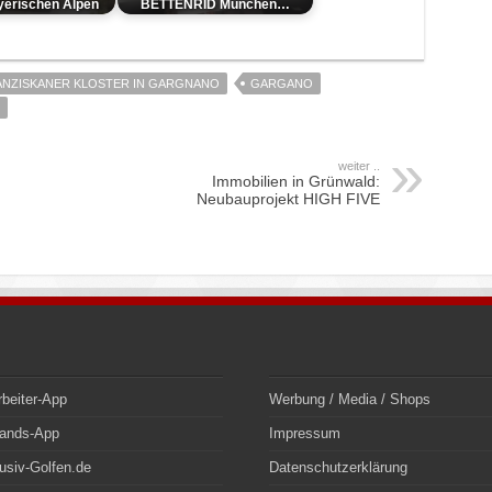
ayerischen Alpen
BETTENRID München…
ANZISKANER KLOSTER IN GARGNANO
GARGANO
weiter ..
Immobilien in Grünwald:
Neubauprojekt HIGH FIVE
rbeiter-App
Werbung / Media / Shops
bands-App
Impressum
usiv-Golfen.de
Datenschutzerklärung