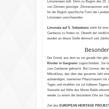
Limonenaien teilt. Denn zu Beginn des 20.
von Zitronen günstiger. Zitronenaromen und 
für die Region spezifische Form der Landwi
Limonaien verschwanden.
Limonaia auf S. Sebastiano
steht für eine
Gardasse zu finden ist. Obwohl der nördlic
wurden an dieser Stelle dennoch seit Jahrh
Besonder
Der Grund, aus dem es sie gerade hier gi
Kloster in Gargnano
zugeschrieben. Sie ha
zum Gardasee gebracht. Bei Limone, der w
Mikroklima, das über das gesamte Jahr eine
aufwändigen, steinernen Pflanzmauern mit 
Tages und strahlten sie zur kälteren Tages
Seeseite auf Höhe des Monte Baldo erkennt
wieder zu einem der besondere Orte am Gar
Ziel des
EUROPEAN HERITAGE PROJEC