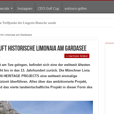
ecials
Instagram
CEO Golf Cup
exklusiv-golfen
arum die rollenden Kunstwerke bis heute einzigartig sind
sche Limonaia am Gardasee
t historische Limonaia am Gardasee
» nächster Artikel
s
 am See gelegen, befindet sich eine der weltweit ältesten
ht bis in das 13. Jahrhundert zurück. Die Münchner Livia
N HERITAGE PROJECTS eine weltweit einmalige
tzeit überführen. Alles über das ambitionierte Projekt,
nd das vierte landwirtschaftliche Projekt in dieser Form des