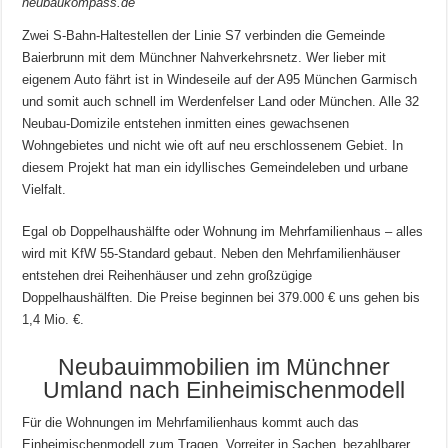
neubaukompass.de
Zwei S-Bahn-Haltestellen der Linie S7 verbinden die Gemeinde
Baierbrunn mit dem Münchner Nahverkehrsnetz. Wer lieber mit
eigenem Auto fährt ist in Windeseile auf der A95 München Garmisch
und somit auch schnell im Werdenfelser Land oder München. Alle 32
Neubau-Domizile entstehen inmitten eines gewachsenen
Wohngebietes und nicht wie oft auf neu erschlossenem Gebiet. In
diesem Projekt hat man ein idyllisches Gemeindeleben und urbane
Vielfalt.
Egal ob Doppelhaushälfte oder Wohnung im Mehrfamilienhaus – alles
wird mit KfW 55-Standard gebaut. Neben den Mehrfamilienhäuser
entstehen drei Reihenhäuser und zehn großzügige
Doppelhaushälften. Die Preise beginnen bei 379.000 € uns gehen bis
1,4 Mio. €.
Neubauimmobilien im Münchner
Umland nach Einheimischenmodell
Für die Wohnungen im Mehrfamilienhaus kommt auch das
Einheimischenmodell zum Tragen. Vorreiter in Sachen ‚bezahlbarer