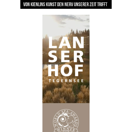
Sommerabende?
von Kienlins Kunst den Nerv unserer Zeit trifft
Backstage mit Wagner-Star Klaus Florian Vogt
Herrmann lädt krebskranke Kinder ein
Lingerie-Branche wurde