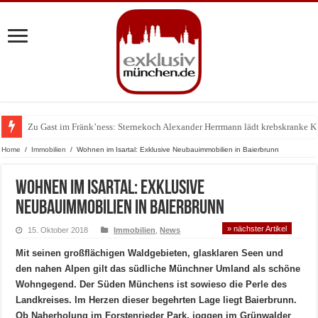
Zu Gast im Fränk’ness: Sternekoch Alexander Herrmann lädt krebskranke K
Warum München gerade zum Treffpunkt der Lingerie-Branche wurde
Home
/
Immobilien
/
Wohnen im Isartal: Exklusive Neubauimmobilien in Baierbrunn
Wohnen im Isartal: Exklusive
Neubauimmobilien in Baierbrunn
» nächster Artikel
15. Oktober 2018
Immobilien
,
News
Mit seinen großflächigen Waldgebieten, glasklaren Seen und
den nahen Alpen gilt das südliche Münchner Umland als schöne
Wohngegend. Der Süden Münchens ist sowieso die Perle des
Landkreises. Im Herzen dieser begehrten Lage liegt Baierbrunn.
Ob Naherholung im Forstenrieder Park, joggen im Grünwalder