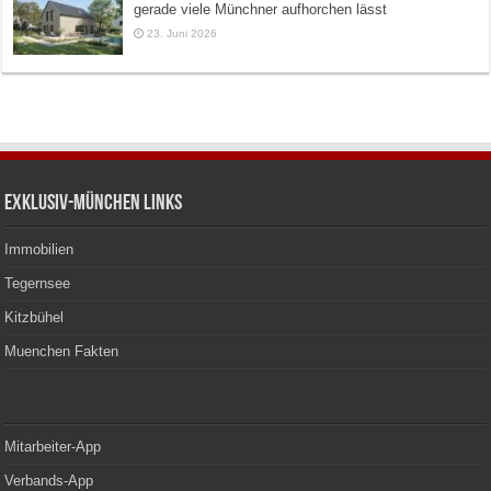
gerade viele Münchner aufhorchen lässt
23. Juni 2026
Exklusiv-München Links
Immobilien
Tegernsee
Kitzbühel
Muenchen Fakten
Mitarbeiter-App
Verbands-App