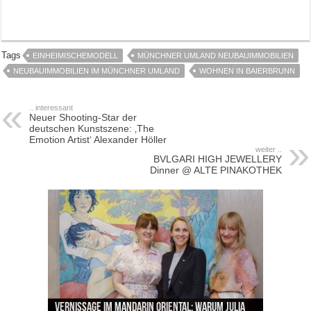
Tags
EINHEIMISCHEMODELL
MÜNCHNER UMLAND NEUBAUIMMOBILIEN
NEUBAUIMMOBILIEN IM MÜNCHNER UMLAND
WOHNEN IN BAIERBRUNN
.. interessant
Neuer Shooting-Star der
deutschen Kunstszene: ‚The
Emotion Artist‘ Alexander Höller
weiter ..
BVLGARI HIGH JEWELLERY
Dinner @ ALTE PINAKOTHEK
Neue Sommerterrasse im Ludwigpalais: Wird das
MAUI zum neuen Hotspot für Münchner
Vernissage im Mandarin Oriental: Warum Julia
Zu Gast im Fränk’ness: Sternekoch Alexander
Warum München gerade zum Treffpunkt der