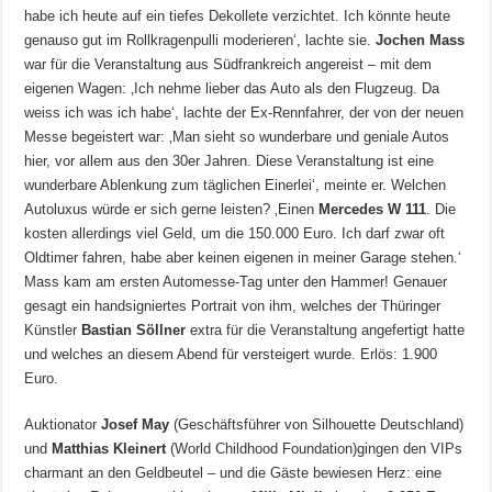
habe ich heute auf ein tiefes Dekollete verzichtet. Ich könnte heute
genauso gut im Rollkragenpulli moderieren‘, lachte sie.
Jochen Mass
war für die Veranstaltung aus Südfrankreich angereist – mit dem
eigenen Wagen: ‚Ich nehme lieber das Auto als den Flugzeug. Da
weiss ich was ich habe‘, lachte der Ex-Rennfahrer, der von der neuen
Messe begeistert war: ‚Man sieht so wunderbare und geniale Autos
hier, vor allem aus den 30er Jahren. Diese Veranstaltung ist eine
wunderbare Ablenkung zum täglichen Einerlei‘, meinte er. Welchen
Autoluxus würde er sich gerne leisten? ‚Einen
Mercedes W 111
. Die
kosten allerdings viel Geld, um die 150.000 Euro. Ich darf zwar oft
Oldtimer fahren, habe aber keinen eigenen in meiner Garage stehen.‘
Mass kam am ersten Automesse-Tag unter den Hammer! Genauer
gesagt ein handsigniertes Portrait von ihm, welches der Thüringer
Künstler
Bastian Söllner
extra für die Veranstaltung angefertigt hatte
und welches an diesem Abend für versteigert wurde. Erlös: 1.900
Euro.
Auktionator
Josef May
(Geschäftsführer von Silhouette Deutschland)
und
Matthias Kleinert
(World Childhood Foundation)gingen den VIPs
charmant an den Geldbeutel – und die Gäste bewiesen Herz: eine