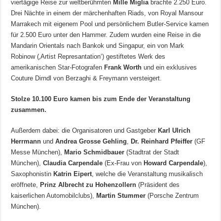
viertägige Reise zur weltberühmten
Mille Miglia
brachte 2.250 Euro.
Drei Nächte in einem der märchenhaften Riads, von Royal Mansour
Marrakech mit eigenem Pool und persönlichem Butler-Service kamen
für 2.500 Euro unter den Hammer. Zudem wurden eine Reise in die
Mandarin Orientals nach Bankok und Singapur, ein von Mark
Robinow (‚Artist Represantation‘) gestiftetes Werk des
amerikanischen Star-Fotografen
Frank Worth
und ein exklusives
Couture Dirndl von Berzaghi & Freymann versteigert.
Stolze 10.100 Euro kamen bis zum Ende der Veranstaltung
zusammen.
Außerdem dabei: die Organisatoren und Gastgeber
Karl Ulrich
Herrmann
und
Andrea Grosse Gehling
,
Dr. Reinhard Pfeiffer
(GF
Messe München),
Mario Schmidbauer
(Stadtrat der Stadt
München),
Claudia Carpendale
(Ex-Frau von
Howard Carpendale
),
Saxophonistin
Katrin Eipert
, welche die Veranstaltung musikalisch
eröffnete,
Prinz Albrecht zu Hohenzollern
(Präsident des
kaiserlichen Automobilclubs),
Martin Stummer
(Porsche Zentrum
München).