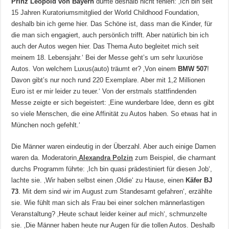
Prinz Leopold von Bayern
durfte deshalb nicht fehlen: ‚Ich bin seit
15 Jahren Kuratoriumsmitglied der World Childhood Foundation,
deshalb bin ich gerne hier. Das Schöne ist, dass man die Kinder, für
die man sich engagiert, auch persönlich trifft. Aber natürlich bin ich
auch der Autos wegen hier. Das Thema Auto begleitet mich seit
meinem 18. Lebensjahr.‘ Bei der Messe geht’s um sehr luxuriöse
Autos. Von welchem Luxus(auto) träumt er? ‚Von einem
BMW 507
!
Davon gibt’s nur noch rund 220 Exemplare. Aber mit 1,2 Millionen
Euro ist er mir leider zu teuer.‘ Von der erstmals stattfindenden
Messe zeigte er sich begeistert: ‚Eine wunderbare Idee, denn es gibt
so viele Menschen, die eine Affinität zu Autos haben. So etwas hat in
München noch gefehlt.‘
Die Männer waren eindeutig in der Überzahl. Aber auch einige Damen
waren da. Moderatorin
Alexandra Polzin
zum Beispiel, die charmant
durchs Programm führte: ‚Ich bin quasi prädestiniert für diesen Job‘,
lachte sie. ‚Wir haben selbst einen ‚Oldie‘ zu Hause, einen
Käfer BJ
73
. Mit dem sind wir im August zum Standesamt gefahren‘, erzählte
sie. Wie fühlt man sich als Frau bei einer solchen männerlastigen
Veranstaltung? ‚Heute schaut leider keiner auf mich‘, schmunzelte
sie. ‚Die Männer haben heute nur Augen für die tollen Autos. Deshalb