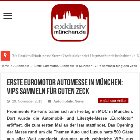
Zu Gast im Fränk’ness: Sternekoch Alexander Herrmann lädt krebskranke K
Warum München gerade zum Treffpunkt der Lingerie-Branche wurde
Home
/
Automobile
/
Erste EuroMotor Automesse in München: VIPs sammeln für guten Zeck
Erste EuroMotor Automesse in München:
VIPs sammeln für guten Zeck
» nächster Artikel
29. November 2013
Automobile
,
News
Prominente PS-Fans trafen sich am Freitag im MOC in München.
Dort wurde die Automobil- und Lifestyle-Messe ‚EuroMotor‘
eröffnet, die zum ersten Mal an der Isar stattfindet. Das Opening
der Messe rund um die Themen Auto und Luxus hatte 500 Gäste
aus aller Welt angelockt, darunter auch zahlreiche VIPs aus