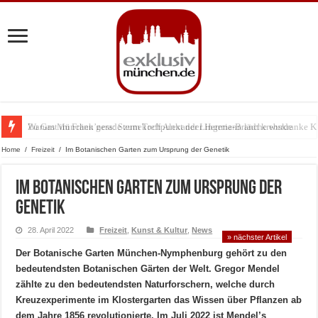
Zu Gast im Fränk’ness: Sternekoch Alexander Herrmann lädt krebskranke K
Warum München gerade zum Treffpunkt der Lingerie-Branche wurde
Home
/
Freizeit
/
Im Botanischen Garten zum Ursprung der Genetik
Im Botanischen Garten zum Ursprung der
Genetik
28. April 2022
Freizeit
,
Kunst & Kultur
,
News
» nächster Artikel
Der Botanische Garten München-Nymphenburg gehört zu den
bedeutendsten Botanischen Gärten der Welt. Gregor Mendel
zählte zu den bedeutendsten Naturforschern, welche durch
Kreuzexperimente im Klostergarten das Wissen über Pflanzen ab
dem Jahre 1856 revolutionierte. Im Juli 2022 ist Mendel’s