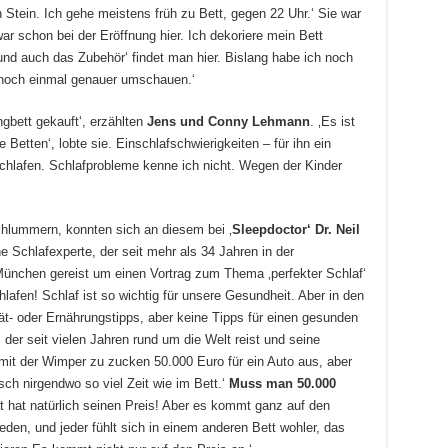
 Stein. Ich gehe meistens früh zu Bett, gegen 22 Uhr.‘ Sie war
ar schon bei der Eröffnung hier. Ich dekoriere mein Bett
nd auch das Zubehör‘ findet man hier. Bislang habe ich noch
 noch einmal genauer umschauen.‘
ngbett gekauft‘, erzählten
Jens und Conny Lehmann
. ‚Es ist
Betten‘, lobte sie. Einschlafschwierigkeiten – für ihn ein
chlafen. Schlafprobleme kenne ich nicht. Wegen der Kinder
 schlummern, konnten sich an diesem bei ‚
Sleepdoctor‘ Dr. Neil
e Schlafexperte, der seit mehr als 34 Jahren in der
 München gereist um einen Vortrag zum Thema ‚perfekter Schlaf‘
lafen! Schlaf ist so wichtig für unsere Gesundheit. Aber in den
t- oder Ernährungstipps, aber keine Tipps für einen gesunden
, der seit vielen Jahren rund um die Welt reist und seine
mit der Wimper zu zucken 50.000 Euro für ein Auto aus, aber
nsch nirgendwo so viel Zeit wie im Bett.‘
Muss man 50.000
t hat natürlich seinen Preis! Aber es kommt ganz auf den
eden, und jeder fühlt sich in einem anderen Bett wohler, das