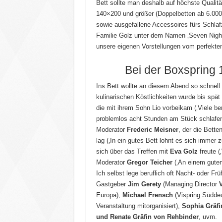
Bett sollte man deshalb auf höchste Qualitä
140×200 und größer (Doppelbetten ab 6.000
sowie ausgefallene Accessoires fürs Schlafz
Familie Golz unter dem Namen ‚Seven Nights‘
unsere eigenen Vorstellungen vom perfekten
Bei der Boxspring 
Ins Bett wollte an diesem Abend so schnell
kulinarischen Köstlichkeiten wurde bis spät
die mit ihrem Sohn Lio vorbeikam (‚Viele 
problemlos acht Stunden am Stück schlafen.
Moderator
Frederic Meisner
, der die Bette
lag (‚In ein gutes Bett lohnt es sich immer 
sich über das Treffen mit
Eva Golz
freute (
Moderator
Gregor Teicher
(‚An einem guten 
Ich selbst lege beruflich oft Nacht- oder F
Gastgeber
Jim Gerety
(Managing Director
V
Europa),
Michael Frensch
(Vispring Südde
Veranstaltung mitorganisiert),
Sophia Gräfi
und Renate Gräfin von Rehbinder
, uvm.