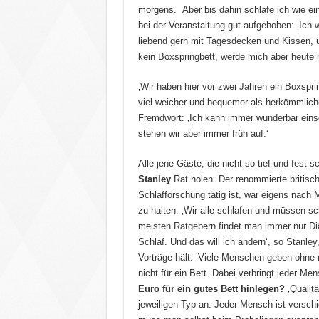
morgens. Aber bis dahin schlafe ich wie ein
bei der Veranstaltung gut aufgehoben: ‚Ich w
liebend gern mit Tagesdecken und Kissen, u
kein Boxspringbett, werde mich aber heute
‚Wir haben hier vor zwei Jahren ein Boxspri
viel weicher und bequemer als herkömmliche 
Fremdwort: ‚Ich kann immer wunderbar eins
stehen wir aber immer früh auf.‘
Alle jene Gäste, die nicht so tief und fest
Stanley
Rat holen. Der renommierte britisch
Schlafforschung tätig ist, war eigens nach
zu halten. ‚Wir alle schlafen und müssen sch
meisten Ratgebern findet man immer nur Diä
Schlaf. Und das will ich ändern‘, so Stanley
Vorträge hält. ‚Viele Menschen geben ohne 
nicht für ein Bett. Dabei verbringt jeder Me
Euro für ein gutes Bett hinlegen?
‚Qualitä
jeweiligen Typ an. Jeder Mensch ist verschi