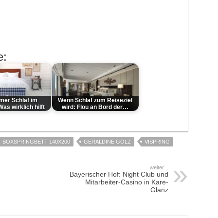
e:
mer Schlaf im
Wenn Schlaf zum Reiseziel
s wirklich hilft
wird: Flou an Bord der…
BOXSPRINGBETT 140X200
GERALDINE GOLZ
VISPRING
weiter ..
Bayerischer Hof: Night Club und
Mitarbeiter-Casino in Kare-
Glanz