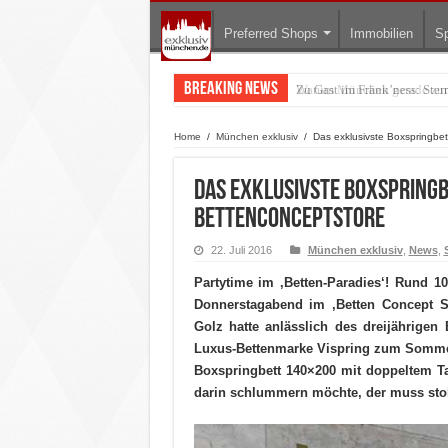
Preferred Shops
Immobilien
Sp
Breaking News
Warum München gerade zum 
Home
/
München exklusiv
/
Das exklusivste Boxspringbe
Das exklusivste Boxspringb
BettenConceptStore
22. Juli 2016
München exklusiv
,
News
,
Partytime im ‚Betten-Paradies‘! Rund 1
Donnerstagabend im ‚Betten Concept St
Golz hatte anlässlich des dreijährigen
Luxus-Bettenmarke Vispring zum Sommer-
Boxspringbett 140×200 mit doppeltem 
darin schlummern möchte, der muss stol