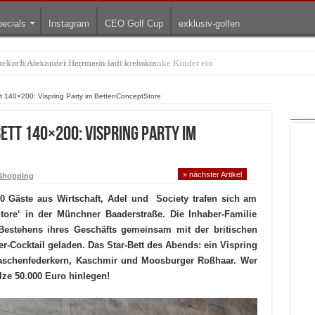
ecials
Instagram
CEO Golf Cup
exklusiv-golfen
Treffpunkt der Lingerie-Branche wurde
tt 140×200: Vispring Party im BettenConceptStore
ett 140×200: Vispring Party im
» nächster Artikel
Shopping
00 Gäste aus Wirtschaft, Adel und Society trafen sich am
ore‘ in der Münchner Baaderstraße. Die Inhaber-Familie
 Bestehens ihres Geschäfts gemeinsam mit der britischen
Cocktail geladen. Das Star-Bett des Abends: ein Vispring
Taschenfederkern, Kaschmir und Moosburger Roßhaar. Wer
ze 50.000 Euro hinlegen!