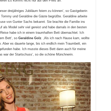
eren Es kommt nicht nur auf den Preis an.‘
nser dreijähriges Jubiläum feiern zu können‘, so Gastgeberin
n Tommy und Geraldine die Gäste begrüßte. Geraldine arbeite
Muse von Gunter Sachs bekannt. Sie brachte die Familie ins
uf als Model sehr viel gereist und habe damals in den besten
-Reise habe ich in einem traumhaften Bett übernachtet. Ich
sem Bett‘, so
Geraldine Golz
. ‚Als ich nach Hause kam, wollte
n. Aber es dauerte lange, bis ich endlich mein Traumbett, ein
gefunden habe. Ich musste dieses Bett dann auch für meine
s war der Startschuss‘, so die schöne Münchnerin.