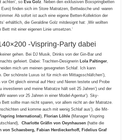
t achten‘, so
Eva Golz
. Neben den exklusiven Boxspringbetten
 Euro) finden sich im Store Matratzen, Bettwäsche und -waren
immer. Ab sofort ist auch eine eigene Betten-Kollektion der
 erhältlich, die Geraldine Golz mitdesignt hat: ‚Wir wollten
 Bett mit einer eigenen Linie umsetzen.‘
140×200 -Vispring-Party dabei
 keiner gehen. Bei DJ Musik, Drinks von der Gin-Bar und
 nachts gefeiert. Dabei: Trachten-Designerin
Lola Paltinger
,
beneiden mich um meinen gesegneten Schlaf. Ich kann
 Der schönste Luxus ist für mich ein Mittagsschläfchen‘),
n vor Ort gleich einmal auf Herz und Nieren testete und Probe
zu investieren und meine Matratze hält seit 25 Jahren‘) und der
‚Wir waren vor 25 Jahren in einer Model-Agentur‘). Sky-
Bett sollte man nicht sparen, vor allem nicht an der Matratze.
rühschichten und komme auch mit wenig Schlaf aus‘), die Mit-
ispring International
),
Florian Löhle
(Manager Vispring
utschland),
Charlotte Gräfin von Oeynhausen
(hatte die
n von Schaesberg, Fabian Herdieckerhoff, Fidelius Graf