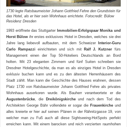
1730 legte Ratsbaumeister Johann Gottfried Fehre den Grundstein für
das Hotel, als er hier sein Wohnhaus errichtete. Fotocredit: Bülow
Residenz Dresden
1993 eröffnete das Stuttgarter
Immobilien-Erfolgspaar Monika und
Horst Bülow
ihr erstes exklusives Hotel in Dresden, welches sie drei
Jahre lang liebevoll aufbauten, mit dem Schweizer
Interior-Guru
Carlo Rampazzi
einrichteten und sich mit
Ralf J. Kutzner
fürs
Management einen der Top 50-Hoteliers Deutschlands an Bord
holten. Mit 23 eleganten Zimmern und fünf Suiten schreiben sie
Dresdner Hotelgeschichte, da man es als einziges Hotel in Dresden
exklusiv buchen kann und es zu den ältesten Herrenhäusern des
Stadt zählt. Man kann die Geschichte des Hauses erahnen, dessen
Platz 1730 von Ratsbaumeister Johann Gottfried Fehre als privates
Wohnhaus auserkoren wurde. Als Bauherr verantwortete er die
Augustenbrücke
, die
Dreikönigskirche
und nach dem Tod des
Architekten George Bähr vollendete er sogar die
Frauenkirche
und
alles kreierte er hier auf seinen Plänen in der Rähnitzgasse 19, von
welcher man zu Fuß auch all diese Sightseeing-HotSpots perfekt
erreichen kann. Mit einem barocken und reich verzierten raumhohen