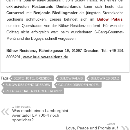
dann ins Sterne-Hotel-Restaurant vom Bülow Palais. Als eines der
exklusivsten Restaurants Deutschlands
kann sich heute das
Caroussel
mit
Benjamin Biedlingmaier
als jüngsten Sternekochs
Sachsens schmücken. Dieses befindet sich im
Bülow Palais
,
nur
eine Querstrasse von der Bülow Residenz entfernt. Für wen der
Golftag nicht erfolgreich war: beim wunderbaren 6-Gang-Gourmet-
Menü sind die Bogeys schnell vergessen.
Bülow Residenz, Rähnitzgasse 19, 01097 Dresden, Tel. +49 351
8003291,
www.buelow-residenz.de
Tags
BESTE HOTEL DRESDEN
BÜLOW PALAIS
BÜLOW RESIDENZ
BÜLOW RESIDENZ DRESDEN
GOLFEN DRESDEN HOTEL
RELAIS & CHATEAUX GOLF TROPHY'
.. interessant
Was macht einen Lamborghini
Aventador LP 700-4 noch
sportlicher?
weiter ..
Love, Peace und Promis auf