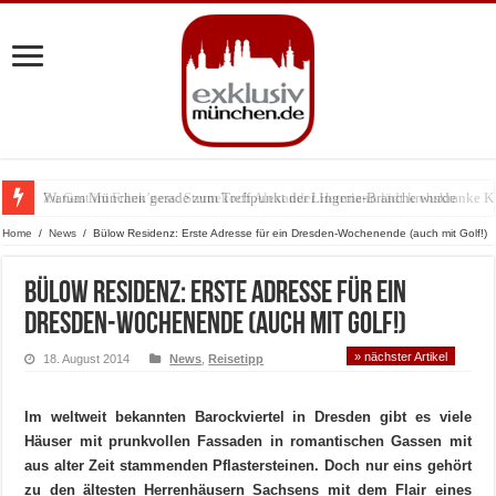
Warum München gerade zum Treffpunkt der Lingerie-Branche wurde
Home
/
News
/
Bülow Residenz: Erste Adresse für ein Dresden-Wochenende (auch mit Golf!)
Bülow Residenz: Erste Adresse für ein
Dresden-Wochenende (auch mit Golf!)
» nächster Artikel
18. August 2014
News
,
Reisetipp
Im weltweit bekannten Barockviertel in Dresden gibt es viele
Häuser mit prunkvollen Fassaden in romantischen Gassen mit
aus alter Zeit stammenden Pflastersteinen. Doch nur eins gehört
zu den ältesten Herrenhäusern Sachsens mit dem Flair eines