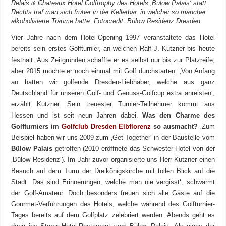
Relais & Chateaux Hotel Golftrophy des Hotels ‚Bülow Palais‘ statt.
Rechts traf man sich früher in der Kellerbar, in welcher so mancher
alkoholisierte Träume hatte. Fotocredit: Bülow Residenz Dresden
Vier Jahre nach dem Hotel-Opening 1997 veranstaltete das Hotel
bereits sein erstes Golfturnier, an welchen Ralf J. Kutzner bis heute
festhält. Aus Zeitgründen schaffte er es selbst nur bis zur Platzreife,
aber 2015 möchte er noch einmal mit Golf durchstarten. ‚Von Anfang
an hatten wir golfende Dresden-Liebhaber, welche aus ganz
Deutschland für unseren Golf- und Genuss-Golfcup extra anreisten‘,
erzählt Kutzner. Sein treuester Turnier-Teilnehmer kommt aus
Hessen und ist seit neun Jahren dabei.
Was den Charme des
Golfturniers im
Golfclub Dresden Elbflorenz
so ausmacht?
‚Zum
Beispiel haben wir uns 2009 zum ‚Get-Together‘ in der Baustelle vom
Bülow Palais
getroffen (2010 eröffnete das Schwester-Hotel von der
‚Bülow Residenz‘). Im Jahr zuvor organisierte uns Herr Kutzner einen
Besuch auf dem Turm der Dreikönigskirche mit tollen Blick auf die
Stadt. Das sind Erinnerungen, welche man nie vergisst‘, schwärmt
der Golf-Amateur. Doch besonders freuen sich alle Gäste auf die
Gourmet-Verführungen des Hotels, welche während des Golfturnier-
Tages bereits auf dem Golfplatz zelebriert werden. Abends geht es