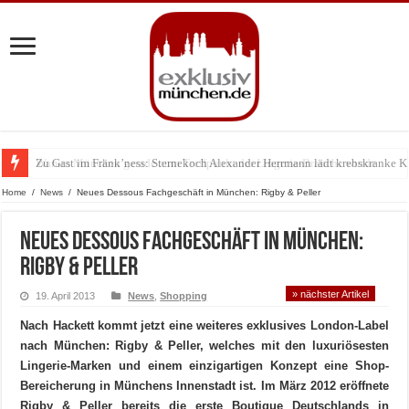
Zu Gast im Fränk’ness: Sternekoch Alexander Herrmann lädt krebskranke K
Warum München gerade zum Treffpunkt der Lingerie-Branche wurde
Home
/
News
/
Neues Dessous Fachgeschäft in München: Rigby & Peller
Neues Dessous Fachgeschäft in München:
Rigby & Peller
» nächster Artikel
19. April 2013
News
,
Shopping
Nach Hackett kommt jetzt eine weiteres exklusives London-Label
nach München: Rigby & Peller, welches mit den luxuriösesten
Lingerie-Marken und einem einzigartigen Konzept eine Shop-
Bereicherung in Münchens Innenstadt ist. Im März 2012 eröffnete
Rigby & Peller bereits die erste Boutique Deutschlands in