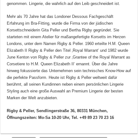
genommen. Lingerie, die wahrlich auf den Leib geschneidert ist.
Mehr als 70 Jahre hat das Londoner Dessous Fachgeschäft
Erfahrung im Bra-Fitting, wurde die Firma von der jüdischen
Korsettschneiderin Gita Peller und Bertha Rigby gegründet. Sie
starteten mit einem Atelier für maßangefertigte Korsetts im Herzen
Londons, unter dem Namen Rigby & Peller. 1960 erteilte H.M. Queen
Elizabeth II Rigby & Peller den Titel ‚Royal Warrant‘ und 1982 wurde
June Kenton von Rigby & Peller zur ‚Grantee of the Royal Warrant as
Corsetiere to H.M. Queen Elizabeth II‘ ernannt. Über die Jahre
hinweg fokussierte das Unternehmen sein technisches Know-How auf
die perfekte Passform. Heute ist Rigby & Peller weltweit dafür
berühmt, all seinen Kundinnen neben einem persönlichen Lingerie
Styling auch eine große Auswahl an Premium Lingerie der besten
Marken der Welt anzubieten.
Rigby & Peller, Sendlingerstraße 36, 80331 München,
Öffnungszeiten: Mo-Sa 10-20 Uhr, Tel. +49 89 23 70 23 16