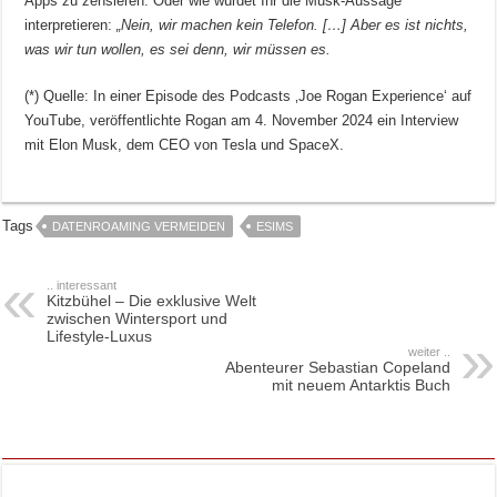
Apps zu zensieren. Oder wie würdet Ihr die Musk-Aussage
interpretieren:
„Nein, wir machen kein Telefon. […] Aber es ist nichts,
was wir tun wollen, es sei denn, wir müssen es.
(*) Quelle: In einer Episode des Podcasts ‚Joe Rogan Experience‘ auf
YouTube, veröffentlichte Rogan am 4. November 2024 ein Interview
mit Elon Musk, dem CEO von Tesla und SpaceX.
Tags
DATENROAMING VERMEIDEN
ESIMS
.. interessant
Kitzbühel – Die exklusive Welt
zwischen Wintersport und
Lifestyle-Luxus
weiter ..
Abenteurer Sebastian Copeland
mit neuem Antarktis Buch