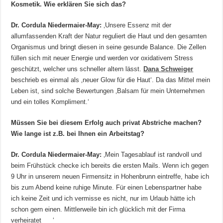
Kosmetik. Wie erklären Sie sich das?
Dr. Cordula Niedermaier-May:
‚Unsere Essenz mit der
allumfassenden Kraft der Natur reguliert die Haut und den gesamten
Organismus und bringt diesen in seine gesunde Balance. Die Zellen
füllen sich mit neuer Energie und werden vor oxidativem Stress
geschützt, welcher uns schneller altern lässt.
Dana Schweiger
beschrieb es einmal als ‚neuer Glow für die Haut‘. Da das Mittel mein
Leben ist, sind solche Bewertungen ‚Balsam für mein Unternehmen
und ein tolles Kompliment.‘
Müssen Sie bei diesem Erfolg auch privat Abstriche machen?
Wie lange ist z.B. bei Ihnen ein Arbeitstag?
Dr. Cordula Niedermaier-May:
‚Mein Tagesablauf ist randvoll und
beim Frühstück checke ich bereits die ersten Mails. Wenn ich gegen
9 Uhr in unserem neuen Firmensitz in Hohenbrunn eintreffe, habe ich
bis zum Abend keine ruhige Minute. Für einen Lebenspartner habe
ich keine Zeit und ich vermisse es nicht, nur im Urlaub hätte ich
schon gern einen. Mittlerweile bin ich glücklich mit der Firma
verheiratet
‘