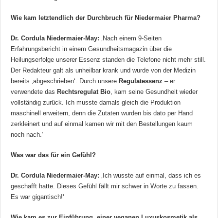
Wie kam letztendlich der Durchbruch für Niedermaier Pharma?
Dr. Cordula Niedermaier-May:
‚Nach einem 9-Seiten
Erfahrungsbericht in einem Gesundheitsmagazin über die
Heilungserfolge unserer Essenz standen die Telefone nicht mehr still.
Der Redakteur galt als unheilbar krank und wurde von der Medizin
bereits ‚abgeschrieben‘. Durch unsere
Regulatessenz
– er
verwendete das
Rechtsregulat Bio
, kam seine Gesundheit wieder
vollständig zurück. Ich musste damals gleich die Produktion
maschinell erweitern, denn die Zutaten wurden bis dato per Hand
zerkleinert und auf einmal kamen wir mit den Bestellungen kaum
noch nach.‘
Was war das für ein Gefühl?
Dr. Cordula Niedermaier-May:
‚Ich wusste auf einmal, dass ich es
geschafft hatte. Dieses Gefühl fällt mir schwer in Worte zu fassen.
Es war gigantisch!‘
Wie kam es zur Einführung einer veganen Luxuskosmetik als