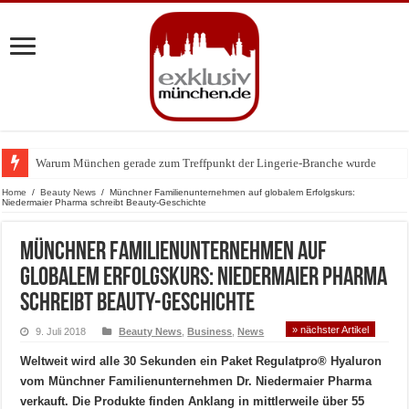
Warum München gerade zum Treffpunkt der Lingerie-Branche wurde
Home
/
Beauty News
/
Münchner Familienunternehmen auf globalem Erfolgskurs:
Niedermaier Pharma schreibt Beauty-Geschichte
Münchner Familienunternehmen auf
globalem Erfolgskurs: Niedermaier Pharma
schreibt Beauty-Geschichte
» nächster Artikel
9. Juli 2018
Beauty News
,
Business
,
News
Weltweit wird alle 30 Sekunden ein Paket Regulatpro® Hyaluron
vom Münchner Familienunternehmen Dr. Niedermaier Pharma
verkauft.
Die Produkte finden Anklang in mittlerweile über 55