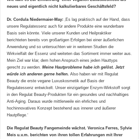
neues und eigentlich nicht kalkulierbares Geschäftsfeld?
Dr. Cordula Niedermaier-May:
‚Es lag praktisch auf der Hand, dass
unsere Regulatessenz auch für andere Produkte eine wunderbare
Basis sein könnte. Viele unserer Kunden und Heilpraktiker
berichteten bereits von großartigen Erfolgen bei einer äußerlichen
Anwendung und so untersuchten wir in weiteren Studien die
Wirkvielfalt der Essenz und weiteten das Sortiment immer weiter aus.
Mein Ziel war klar, dem hohen Anspruch eines jeden Hauttyps
gerecht zu werden.
Meine Hautprobleme habe ich gelöst. Jetzt
würde ich anderen gerne helfen.
Also haben wir mit Regulat
Beauty die erste vegane Luxuskosmetik auf Basis der
Regulatessenz entwickelt. Unser einzigartiger Enzym-Wirkstoff sorgt
in den Regulat Beauty-Produkten für ein gesundes und nachhaltiges
Anti-Aging. Daraus wurde mittlerweile ein ehrliches und
hochinnovatives Konzept bestehend aus innerer und äußerer
Hautpflege.‘
Die Regulat Beauty Fangemeinde wächst. Veronica Ferres, Sylvie
Meis u.v.m. berichten von ihren tollen Erfahrungen mit Ihrer