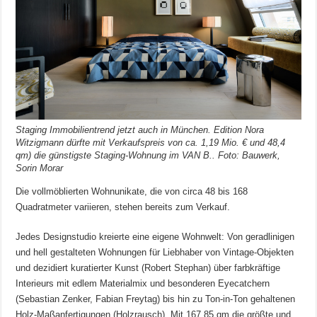
Staging Immobilientrend jetzt auch in München. Edition Nora
Witzigmann dürfte mit Verkaufspreis von ca. 1,19 Mio. € und 48,4
qm) die günstigste Staging-Wohnung im VAN B.. Foto: Bauwerk,
Sorin Morar
Die vollmöblierten Wohnunikate, die von circa 48 bis 168
Quadratmeter variieren, stehen bereits zum Verkauf.
Jedes Designstudio kreierte eine eigene Wohnwelt: Von geradlinigen
und hell gestalteten Wohnungen für Liebhaber von Vintage-Objekten
und dezidiert kuratierter Kunst (Robert Stephan) über farbkräftige
Interieurs mit edlem Materialmix und besonderen Eyecatchern
(Sebastian Zenker, Fabian Freytag) bis hin zu Ton-in-Ton gehaltenen
Holz-Maßanfertigungen (Holzrausch). Mit 167,85 qm die größte und