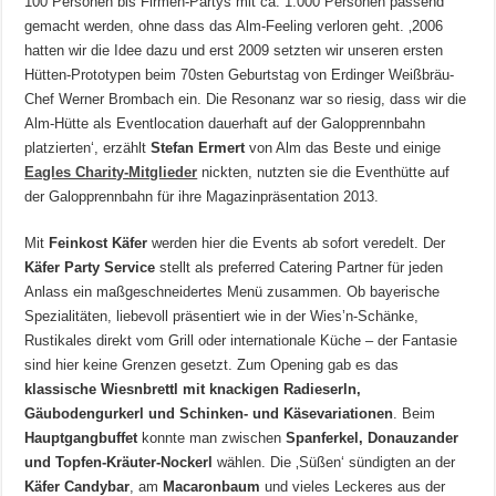
100 Personen bis Firmen-Partys mit ca. 1.000 Personen passend
gemacht werden, ohne dass das Alm-Feeling verloren geht. ‚2006
hatten wir die Idee dazu und erst 2009 setzten wir unseren ersten
Hütten-Prototypen beim 70sten Geburtstag von Erdinger Weißbräu-
Chef Werner Brombach ein. Die Resonanz war so riesig, dass wir die
Alm-Hütte als Eventlocation dauerhaft auf der Galopprennbahn
platzierten‘, erzählt
Stefan Ermert
von Alm das Beste und einige
Eagles Charity-Mitglieder
nickten, nutzten sie die Eventhütte auf
der Galopprennbahn für ihre Magazinpräsentation 2013.
Mit
Feinkost Käfer
werden hier die Events ab sofort veredelt. Der
Käfer Party Service
stellt als preferred Catering Partner für jeden
Anlass ein maßgeschneidertes Menü zusammen. Ob bayerische
Spezialitäten, liebevoll präsentiert wie in der Wies’n-Schänke,
Rustikales direkt vom Grill oder internationale Küche – der Fantasie
sind hier keine Grenzen gesetzt. Zum Opening gab es das
klassische Wiesnbrettl mit knackigen Radieserln,
Gäubodengurkerl und Schinken- und Käsevariationen
. Beim
Hauptgangbuffet
konnte man zwischen
Spanferkel, Donauzander
und Topfen-Kräuter-Nockerl
wählen. Die ‚Süßen‘ sündigten an der
Käfer Candybar
, am
Macaronbaum
und vieles Leckeres aus der