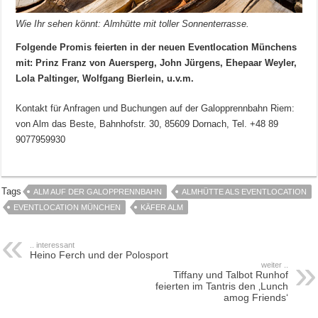
Wie Ihr sehen könnt: Almhütte mit toller Sonnenterrasse.
Folgende Promis feierten in der neuen Eventlocation Münchens
mit: Prinz Franz von Auersperg, John Jürgens, Ehepaar Weyler,
Lola Paltinger, Wolfgang Bierlein, u.v.m.
Kontakt für Anfragen und Buchungen auf der Galopprennbahn Riem:
von Alm das Beste, Bahnhofstr. 30, 85609 Dornach, Tel. +48 89
9077959930
Tags
ALM AUF DER GALOPPRENNBAHN
ALMHÜTTE ALS EVENTLOCATION
EVENTLOCATION MÜNCHEN
KÄFER ALM
.. interessant
Heino Ferch und der Polosport
weiter ..
Tiffany und Talbot Runhof
feierten im Tantris den ‚Lunch
amog Friends‘