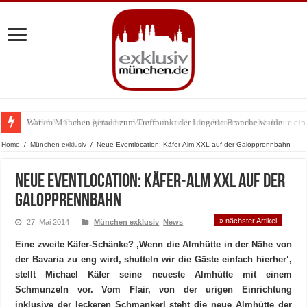
Warum München gerade zum Treffpunkt der Lingerie-Branche wurde
BMW Art Cars in München: Warum die rollenden Kunstwerke bis heute einz
Home
/
München exklusiv
/
Neue Eventlocation: Käfer-Alm XXL auf der Galopprennbahn
Neue Eventlocation: Käfer-Alm XXL auf der
Galopprennbahn
» nächster Artikel
27. Mai 2014
München exklusiv
,
News
Eine zweite Käfer-Schänke? ‚Wenn die Almhütte in der Nähe von
der Bavaria zu eng wird, shutteln wir die Gäste einfach hierher‘,
stellt Michael Käfer seine neueste Almhütte mit einem
Schmunzeln vor. Vom Flair, von der urigen Einrichtung
inklusive der leckeren Schmankerl steht die neue Almhütte der