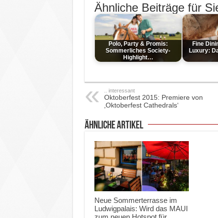
Ähnliche Beiträge für Si
Polo, Party & Promis:
Fine Dinin
Sommerliches Society-
Luxury: D
Highlight…
.. interessant
Oktoberfest 2015: Premiere von
‚Oktoberfest Cathedrals‘
ähnliche Artikel
Neue Sommerterrasse im
Ludwigpalais: Wird das MAUI
zum neuen Hotspot für