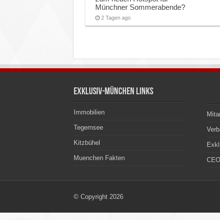
Münchner Sommerabende?
2 Tagen ago
Exklusiv-München Links
Immobilien
Mita
Tegernsee
Ver
Kitzbühel
Exkl
Muenchen Fakten
CEO
© Copyright 2026