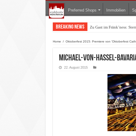
Preferred Shops
Immobilien
Sp
Breaking News
Zu Gast im Fränk’ness: Ste
Warum München gerade zum 
Home
/
Oktoberfest 2015: Premiere von 'Oktoberfest Cath
Michael-von-Hassel-Bavari
22. August 2015