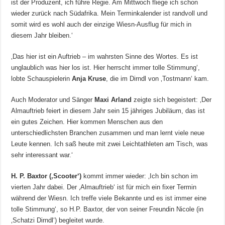
ist der Produzent, ich führe Regie. Am Mittwoch fliege ich schon
wieder zurück nach Südafrika. Mein Terminkalender ist randvoll und
somit wird es wohl auch der einzige Wiesn-Ausflug für mich in
diesem Jahr bleiben.‘
‚Das hier ist ein Auftrieb – im wahrsten Sinne des Wortes. Es ist
unglaublich was hier los ist. Hier herrscht immer tolle Stimmung‘,
lobte Schauspielerin
Anja Kruse
, die im Dirndl von ‚Tostmann‘ kam.
Auch Moderator und Sänger
Maxi Arland
zeigte sich begeistert: ‚Der
Almauftrieb feiert in diesem Jahr sein 15 jähriges Jubiläum, das ist
ein gutes Zeichen. Hier kommen Menschen aus den
unterschiedlichsten Branchen zusammen und man lernt viele neue
Leute kennen. Ich saß heute mit zwei Leichtathleten am Tisch, was
sehr interessant war.‘
H. P. Baxtor (‚Scooter‘)
kommt immer wieder: ‚Ich bin schon im
vierten Jahr dabei. Der ‚Almauftrieb‘ ist für mich ein fixer Termin
während der Wiesn. Ich treffe viele Bekannte und es ist immer eine
tolle Stimmung‘, so H.P. Baxtor, der von seiner Freundin Nicole (in
‚Schatzi Dirndl‘) begleitet wurde.