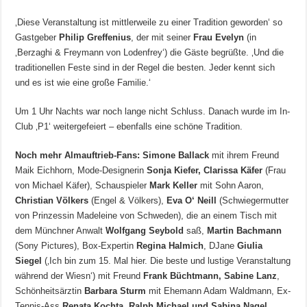
‚Diese Veranstaltung ist mittlerweile zu einer Tradition geworden‘ so
Gastgeber
Philip Greffenius
, der mit seiner
Frau Evelyn
(in
‚Berzaghi & Freymann von Lodenfrey‘) die Gäste begrüßte. ‚Und die
traditionellen Feste sind in der Regel die besten. Jeder kennt sich
und es ist wie eine große Familie.‘
Um 1 Uhr Nachts war noch lange nicht Schluss. Danach wurde im In-
Club ‚P1‘ weitergefeiert – ebenfalls eine schöne Tradition.
Noch mehr Almauftrieb-Fans: Simone Ballack
mit ihrem Freund
Maik Eichhorn, Mode-Designerin
Sonja Kiefer, Clarissa Käfer
(Frau
von Michael Käfer), Schauspieler
Mark Keller
mit Sohn Aaron,
Christian Völkers
(Engel & Völkers),
Eva O‘ Neill
(Schwiegermutter
von Prinzessin Madeleine von Schweden), die an einem Tisch mit
dem Münchner Anwalt
Wolfgang Seybold
saß,
Martin Bachmann
(Sony Pictures), Box-Expertin
Regina Halmich
, DJane
Giulia
Siegel
(‚Ich bin zum 15. Mal hier. Die beste und lustige Veranstaltung
während der Wiesn‘) mit Freund
Frank Büchtmann, Sabine Lanz
,
Schönheitsärztin
Barbara Sturm
mit Ehemann Adam Waldmann, Ex-
Tennis-Ass
Renata Kochta
,
Ralph Michael und Sabina Nagel