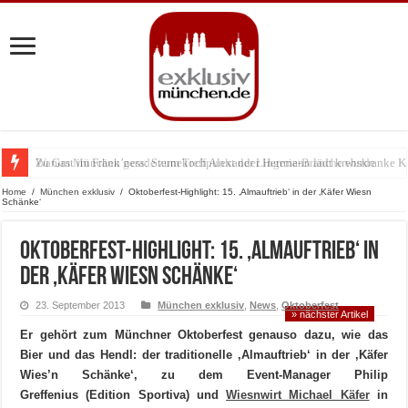
Warum München gerade zum Treffpunkt der Lingerie-Branche wurde
Home
/
München exklusiv
/
Oktoberfest-Highlight: 15. ‚Almauftrieb‘ in der ‚Käfer Wiesn
Schänke‘
Oktoberfest-Highlight: 15. ‚Almauftrieb‘ in
der ‚Käfer Wiesn Schänke‘
23. September 2013
München exklusiv
,
News
,
Oktoberfest
» nächster Artikel
Er gehört zum Münchner Oktoberfest genauso dazu, wie das
Bier und das Hendl: der traditionelle ‚Almauftrieb‘ in der ‚Käfer
Wies’n Schänke‘, zu dem Event-Manager Philip
Greffenius (Edition Sportiva) und
Wiesnwirt Michael Käfer
in