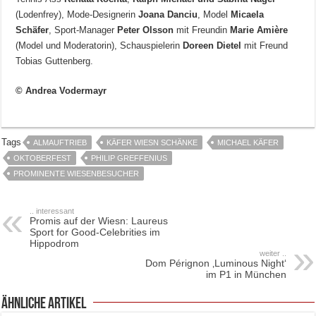
(Lodenfrey), Mode-Designerin
Joana Danciu
, Model
Micaela
Schäfer
, Sport-Manager
Peter Olsson
mit Freundin
Marie Amière
(Model und Moderatorin), Schauspielerin
Doreen Dietel
mit Freund
Tobias Guttenberg.
© Andrea Vodermayr
Tags
ALMAUFTRIEB
KÄFER WIESN SCHÄNKE
MICHAEL KÄFER
OKTOBERFEST
PHILIP GREFFENIUS
PROMINENTE WIESENBESUCHER
.. interessant
Promis auf der Wiesn: Laureus
Sport for Good-Celebrities im
Hippodrom
weiter ..
Dom Pérignon ‚Luminous Night‘
im P1 in München
ähnliche Artikel