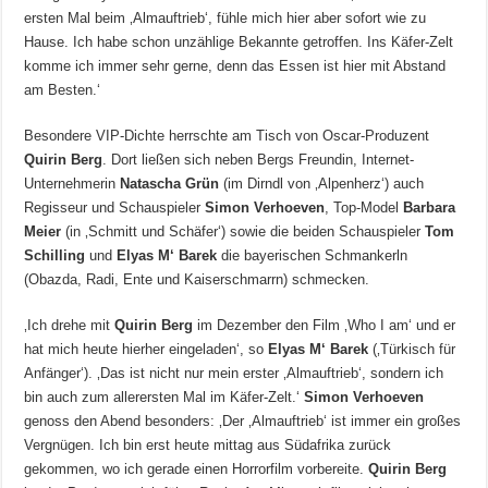
ersten Mal beim ‚Almauftrieb‘, fühle mich hier aber sofort wie zu
Hause. Ich habe schon unzählige Bekannte getroffen. Ins Käfer-Zelt
komme ich immer sehr gerne, denn das Essen ist hier mit Abstand
am Besten.‘
Besondere VIP-Dichte herrschte am Tisch von Oscar-Produzent
Quirin Berg
. Dort ließen sich neben Bergs Freundin, Internet-
Unternehmerin
Natascha Grün
(im Dirndl von ‚Alpenherz‘) auch
Regisseur und Schauspieler
Simon Verhoeven
, Top-Model
Barbara
Meier
(in ‚Schmitt und Schäfer‘) sowie die beiden Schauspieler
Tom
Schilling
und
Elyas M‘ Barek
die bayerischen Schmankerln
(Obazda, Radi, Ente und Kaiserschmarrn) schmecken.
‚Ich drehe mit
Quirin Berg
im Dezember den Film ‚Who I am‘ und er
hat mich heute hierher eingeladen‘, so
Elyas M‘ Barek
(‚Türkisch für
Anfänger‘). ‚Das ist nicht nur mein erster ‚Almauftrieb‘, sondern ich
bin auch zum allerersten Mal im Käfer-Zelt.‘
Simon Verhoeven
genoss den Abend besonders: ‚Der ‚Almauftrieb‘ ist immer ein großes
Vergnügen. Ich bin erst heute mittag aus Südafrika zurück
gekommen, wo ich gerade einen Horrorfilm vorbereite.
Quirin Berg