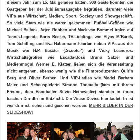
diesem Jahr zum 15. Mal geladen hatten. 900 Gäste konnten die
Gastgeber bei der Jubiläumsausgabe begrüßen, darunter viele
VIPs aus Wirtschaft, Medien, Sport, Society und Showgeschäft.
So viele Stars wie nie waren gekommen: Fußball-Größen wie
Michael Ballack, Arjen Robben und Mark van Bommel trafen auf
Tennis-Legende Boris Becker, TV-Lieblinge wie Elyas M’Barek,
Tom Schilling und Eva Habermann feierten neben VIPs aus der
Musik wie H.P. Baxxter (‚Scooter‘) und Vicky Leandros.
Wirtschaftsgrößen wie Escada-Boss Bruno Sälzer und
Medienmogul Werner E. Klatten ließen sich die Veranstaltung
nicht entgehen, ebenso wenig wie die Filmproduzenten Quirin
Berg und Oliver Berben. Und VIP-Ladies wie Model Barbara
Meier und Schauspielerin Simone Thomalla (kam mit ihrem
Freund, dem Handballer Silvio Heinevetter) standen in ihren
feschen Dirndln im Blitzlicht. Die Wiesn-Devise hier lautet: In ist
wer drin ist, sehen und gesehen werden.
MEHR BILDER IN DER
SLIDESHOW!