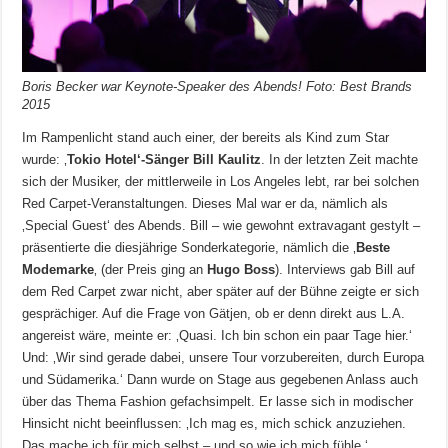
Boris Becker war Keynote-Speaker des Abends! Foto: Best Brands
2015
Im Rampenlicht stand auch einer, der bereits als Kind zum Star
wurde: ‚
Tokio Hotel‘-Sänger Bill Kaulitz
. In der letzten Zeit machte
sich der Musiker, der mittlerweile in Los Angeles lebt, rar bei solchen
Red Carpet-Veranstaltungen. Dieses Mal war er da, nämlich als
‚Special Guest‘ des Abends. Bill – wie gewohnt extravagant gestylt –
präsentierte die diesjährige Sonderkategorie, nämlich die ‚
Beste
Modemarke
‚ (der Preis ging an
Hugo Boss
). Interviews gab Bill auf
dem Red Carpet zwar nicht, aber später auf der Bühne zeigte er sich
gesprächiger. Auf die Frage von Gätjen, ob er denn direkt aus L.A.
angereist wäre, meinte er: ‚Quasi. Ich bin schon ein paar Tage hier.‘
Und: ‚Wir sind gerade dabei, unsere Tour vorzubereiten, durch Europa
und Südamerika.‘ Dann wurde on Stage aus gegebenen Anlass auch
über das Thema Fashion gefachsimpelt. Er lasse sich in modischer
Hinsicht nicht beeinflussen: ‚Ich mag es, mich schick anzuziehen.
Das mache ich für mich selbst – und so wie ich mich fühle.‘