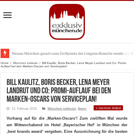
Warum München gerade zum Treffpunkt der Lingerie-Branche wurde
Home
/
München exklusiv
/
Bill Kaulitz, Boris Becker, Lena Meyer Landrut und Co: Promi-
Auflauf bei den Marken-Oscars von Serviceplan!
Bill Kaulitz, Boris Becker, Lena Meyer
Landrut und Co: Promi-Auflauf bei den
Marken-Oscars von Serviceplan!
» nächster Artikel
12. Februar 2015
München exklusiv
,
News
Vorhang auf für die ‚Marken-Oscars‘! Zum zwölften Mal wurde
am Mittwochabend im Hotel ‚Bayerischer Hof‘ in München der
‚best brands award‘ vergeben. Eine Auszeichnung für die besten