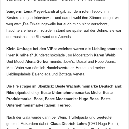
Sängerin Lena Meyer-Landrut
gab auf dem roten Teppich ihr
Bestes: sie gab Interviews – und das obwohl ihre Stimme so gut wie
weg war: ‚Die Erkältungswelle hat auch mich nicht verschont‘,
hauchte sie heiser. Trotzdem stand sie später auf der Bühne: sie war
der musikalische Showact des Abends.
Klein Umfrage bei den VIPs: welches waren die Lieblingsmarken
ihrer Kindheit?
‚Kinderschokolade‘, so Moderatorin
Karen Webb
.
Und Model
Alena Gerber
meinte: ‚Levi’s, Diesel und Pepe Jeans.
Mein Vater war nämlich Handelsvertreter. Heute sind meine
Lieblingslabels Balenciaga und Bottega Veneta.‘
Die Preisträger im Überblick:
Beste Wachstumsmarke Deutschland:
Nike
(Sportschuhe),
Beste Unternehmensmarke: Miele
,
Beste
Produktmarke: Bose, Beste Modemarke: Hugo Boss, Beste
Unternehmensmarke Italien: Ferrero.
Nach der Gala wurde dann bei Wein, Trüffelpasta und Seeteufel
gefeiert. Außerdem dabei:
Claus-Dietrich Lahrs
(CEO Hugo Boss),