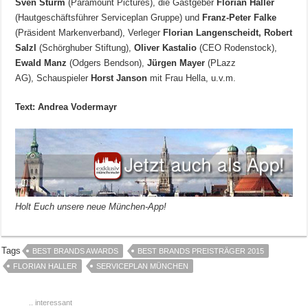
Sven Sturm
(Paramount Pictures), die Gastgeber
Florian Haller
(Hautgeschäftsführer Serviceplan Gruppe) und
Franz-Peter Falke
(Präsident Markenverband), Verleger
Florian Langenscheidt, Robert
Salzl
(Schörghuber Stiftung),
Oliver Kastalio
(CEO Rodenstock),
Ewald Manz
(Odgers Bendson),
Jürgen Mayer
(PLazz
AG), Schauspieler
Horst Janson
mit Frau Hella, u.v.m.
Text: Andrea Vodermayr
Holt Euch unsere neue München-App!
Tags
BEST BRANDS AWARDS
BEST BRANDS PREISTRÄGER 2015
FLORIAN HALLER
SERVICEPLAN MÜNCHEN
.. interessant