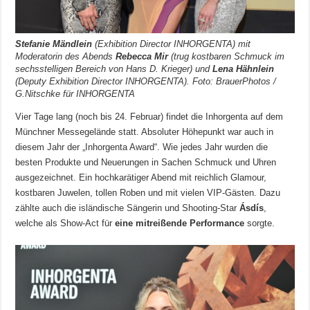
Stefanie Mändlein
(Exhibition Director INHORGENTA) mit
Moderatorin des Abends
Rebecca Mir
(trug kostbaren Schmuck im
sechsstelligen Bereich von Hans D. Krieger) und
Lena Hähnlein
(Deputy Exhibition Director INHORGENTA). Foto: BrauerPhotos /
G.Nitschke für INHORGENTA
Vier Tage lang (noch bis 24. Februar) findet die Inhorgenta auf dem
Münchner Messegelände statt. Absoluter Höhepunkt war auch in
diesem Jahr der „Inhorgenta Award“. Wie jedes Jahr wurden die
besten Produkte und Neuerungen in Sachen Schmuck und Uhren
ausgezeichnet. Ein hochkarätiger Abend mit reichlich Glamour,
kostbaren Juwelen, tollen Roben und mit vielen VIP-Gästen. Dazu
zählte auch die isländische Sängerin und Shooting-Star
Ásdís
,
welche als Show-Act für
eine mitreißende Performance
sorgte.