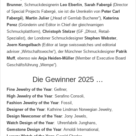
Brunner
, Schmuckdesignerin
Leo Eberlin
,
Sarah Fabergé
(Director
of Special Projects Fabergé, sie ist die Urenkelin von
Peter Carl
Fabergé
),
Martin Julier
(„Head of Gemlab Bucherer“),
Katerina
Perez
(Gründerin und Editor in Chief der gleichnamigen
Schmuckplattform),
Christoph Stelzer
(GF „Dfrost, Retail-
Spezialist), der Londoner Schmuckdesigner
Stephen Webster
,
Joern Kengelbach
(Editor at large swisswatches und editorial
adviser „Wirtschaftswoche“), der Münchner Schmuckdesigner
Patrik
Muff
, ebenso wie
Anja Heiden-Müller
(Member of Executive Board
Geschäftsführung „Wempe“).
Die Gewinner 2025 …
Fine Jewelry of the Year
: Gellner,
High Jewelry of the Year
: Serafino Consoli,
Fashion Jewelry of the Year
: Fossil,
Designer of the Year
: Kathrine Lindman Norwegian Jewelry,
Design Newcomer of the Year
: Jony Jewels,
Watch Design of the Year
: Uhrenfabrik Junghans,
Gemstone Design of the Year
: Arnoldi International,