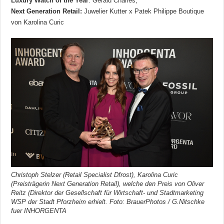
Luxury Watch of the Year
: Gerald Charles,
Next Generation Retail:
Juwelier Kutter x Patek Philippe Boutique
von Karolina Curic
Christoph Stelzer (Retail Specialist Dfrost), Karolina Curic
(Preisträgerin Next Generation Retail), welche den Preis von Oliver
Reitz (Direktor der Gesellschaft für Wirtschaft- und Stadtmarketing
WSP der Stadt Pforzheim erhielt. Foto: BrauerPhotos / G.Nitschke
fuer INHORGENTA