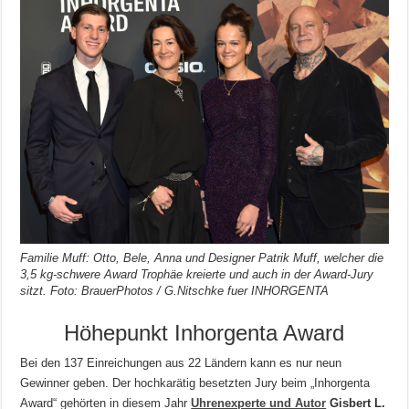
Familie Muff: Otto, Bele, Anna und Designer Patrik Muff, welcher die
3,5 kg-schwere Award Trophäe kreierte und auch in der Award-Jury
sitzt. Foto: BrauerPhotos / G.Nitschke fuer INHORGENTA
Höhepunkt Inhorgenta Award
Bei den 137 Einreichungen aus 22 Ländern kann es nur neun
Gewinner geben. Der hochkarätig besetzten Jury beim „Inhorgenta
Award“ gehörten in diesem Jahr
Uhrenexperte und Autor
Gisbert L.