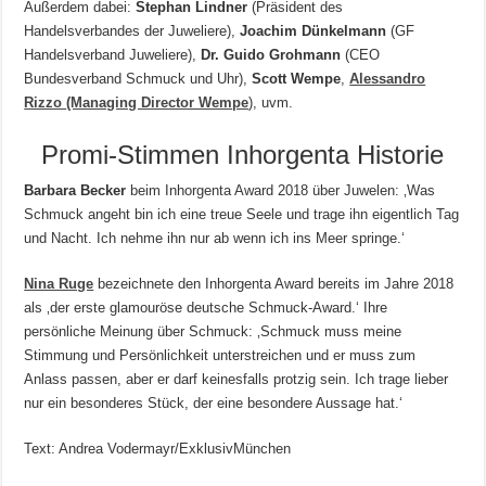
Außerdem dabei:
Stephan Lindner
(Präsident des
Handelsverbandes der Juweliere),
Joachim Dünkelmann
(GF
Handelsverband Juweliere),
Dr. Guido Grohmann
(CEO
Bundesverband Schmuck und Uhr),
Scott Wempe
,
Alessandro
Rizzo
(Managing Director Wempe
), uvm.
Promi-Stimmen Inhorgenta Historie
Barbara Becker
beim Inhorgenta Award 2018 über Juwelen: ‚Was
Schmuck angeht bin ich eine treue Seele und trage ihn eigentlich Tag
und Nacht. Ich nehme ihn nur ab wenn ich ins Meer springe.‘
Nina Ruge
bezeichnete den Inhorgenta Award bereits im Jahre 2018
als ‚der erste glamouröse deutsche Schmuck-Award.‘ Ihre
persönliche Meinung über Schmuck: ‚Schmuck muss meine
Stimmung und Persönlichkeit unterstreichen und er muss zum
Anlass passen, aber er darf keinesfalls protzig sein. Ich trage lieber
nur ein besonderes Stück, der eine besondere Aussage hat.‘
Text: Andrea Vodermayr/ExklusivMünchen