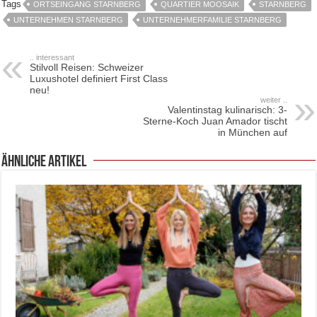
Tags
ORTSEINGANG STARNBERG
QUARTIER MOOSAIK
STARNBERG
UNTERNEHMEN STARNBERG
UNTERNEHMERFAMILIE STARNBERG
.. interessant
Stilvoll Reisen: Schweizer
Luxushotel definiert First Class
neu!
weiter ..
Valentinstag kulinarisch: 3-
Sterne-Koch Juan Amador tischt
in München auf
ähnliche Artikel