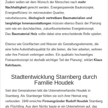
Zudem wollen wir dem Wunsch der Menschen nach
mehr
Nachhaltigkeit
gerecht werden. Energiesparende Baukonzepte,
Energieeffizienz im netzneutralen Quartier,
naturbelassene,
ökologisch vertretbare Baumaterialien und
langlebige Innenausstattungen
müssen ebenso Basis der Planung
sein wie ein durchdachtes, zukunftsorientiertes Energiekonzept.
Das
Baumaterial Holz
sollte dabei eine entscheidende Rolle spielen.
Ebenso wie Grünflächen und Wasser als Gestaltungselemente, die
eine hohe Aufenthaltsqualität für alle bieten, die hier arbeiten, wohnen
oder ihre Freizeit verbringen wollen. Ein qualitativ hochwertiges
Freiraumkonzept ist deshalb wichtiger Teil der Planung‘, erklärt
Klaus
Kehrbaum.
Stadtentwicklung Starnberg durch
Familie Houdek
Seit drei Generationen lebt die Unternehmerfamilie Houdek in
Starnberg. Als Starnberger fühlen sie sich ihrer Heimat eng
verbunden. 1949 erreichte
Firmengründer Rudolf Houdek
Starnberg
als Flüchtling. Aus dem Nichts baute er ein Unternehmen auf, das