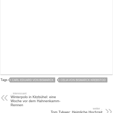
Tags
CARL-EDUARD VON BISMARCK
CELIA VON BISMARCK KREBSTOD
.. interessant
Winterpolo in Kitzbühel: eine
Woche vor dem Hahnenkamm-
Rennen
weiter ..
Tom Tykwer: Heimliche Hochzeit