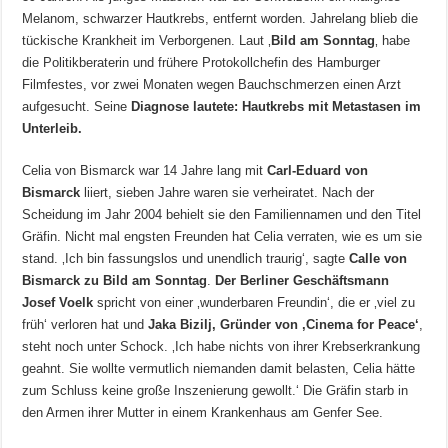
Melanom, schwarzer Hautkrebs, entfernt worden. Jahrelang blieb die
tückische Krankheit im Verborgenen. Laut ‚
Bild am Sonntag
‚ habe
die Politikberaterin und frühere Protokollchefin des Hamburger
Filmfestes, vor zwei Monaten wegen Bauchschmerzen einen Arzt
aufgesucht. Seine
Diagnose lautete: Hautkrebs mit Metastasen im
Unterleib.
Celia von Bismarck war 14 Jahre lang mit
Carl-Eduard von
Bismarck
liiert, sieben Jahre waren sie verheiratet. Nach der
Scheidung im Jahr 2004 behielt sie den Familiennamen und den Titel
Gräfin. Nicht mal engsten Freunden hat Celia verraten, wie es um sie
stand. ‚Ich bin fassungslos und unendlich traurig‘, sagte
Calle von
Bismarck zu Bild am Sonntag
.
Der Berliner Geschäftsmann
Josef Voelk
spricht von einer ‚wunderbaren Freundin‘, die er ‚viel zu
früh‘ verloren hat und
Jaka Bizilj, Gründer von ‚Cinema for Peace‘
,
steht noch unter Schock. ‚Ich habe nichts von ihrer Krebserkrankung
geahnt. Sie wollte vermutlich niemanden damit belasten, Celia hätte
zum Schluss keine große Inszenierung gewollt.‘ Die Gräfin starb in
den Armen ihrer Mutter in einem Krankenhaus am Genfer See.