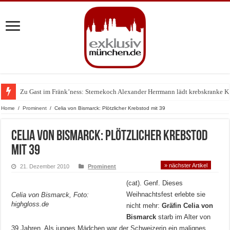
Zu Gast im Fränk’ness: Sternekoch Alexander Herrmann lädt krebskranke K
Warum München gerade zum Treffpunkt der Lingerie-Branche wurde
Home
/
Prominent
/
Celia von Bismarck: Plötzlicher Krebstod mit 39
Celia von Bismarck: Plötzlicher Krebstod
mit 39
» nächster Artikel
21. Dezember 2010
Prominent
(cat). Genf. Dieses
Weihnachtsfest erlebte sie
Celia von Bismarck, Foto:
highgloss.de
nicht mehr:
Gräfin Celia von
Bismarck
starb im Alter von
39 Jahren. Als junges Mädchen war der Schweizerin ein malignes