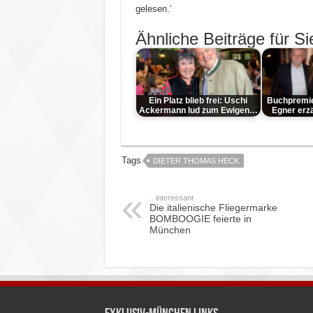
gelesen.‘
Ähnliche Beiträge für Si
Ein Platz blieb frei: Uschi
Buchpremier
Ackermann lud zum Ewigen…
Egner erz
Tags
DIETER THOMAS HECK
.. interessant
Die italienische Fliegermarke
BOMBOOGIE feierte in
München