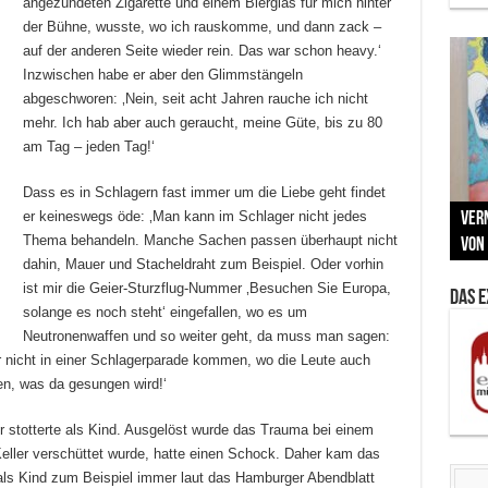
angezündeten Zigarette und einem Bierglas für mich hinter
der Bühne, wusste, wo ich rauskomme, und dann zack –
auf der anderen Seite wieder rein. Das war schon heavy.‘
Inzwischen habe er aber den Glimmstängeln
abgeschworen: ‚Nein, seit acht Jahren rauche ich nicht
mehr. Ich hab aber auch geraucht, meine Güte, bis zu 80
am Tag – jeden Tag!‘
Neu
Dass es in Schlagern fast immer um die Liebe geht findet
er keineswegs öde: ‚Man kann im Schlager nicht jedes
MAU
Vern
Zu G
War
BMW
Thema behandeln. Manche Sachen passen überhaupt nicht
Som
von 
Back
Her
Lin
Kuns
dahin, Mauer und Stacheldraht zum Beispiel. Oder vorhin
ist mir die Geier-Sturzflug-Nummer ‚Besuchen Sie Europa,
Das 
solange es noch steht‘ eingefallen, wo es um
Neutronenwaffen und so weiter geht, da muss man sagen:
ar nicht in einer Schlagerparade kommen, wo die Leute auch
en, was da gesungen wird!‘
r stotterte als Kind. Ausgelöst wurde das Trauma bei einem
Keller verschüttet wurde, hatte einen Schock. Daher kam das
 Kind zum Beispiel immer laut das Hamburger Abendblatt