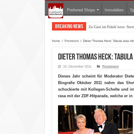
Preferred Shops
Immobilien
Sp
Breaking News
Zu Gast im Fränk’ness: Ste
Warum München gerade zum 
Home
/
Prominent
/
Dieter Thomas Heck: Tabula rasa mit
Dieter Thomas Heck: Tabula
15. Dezember 2011
Prominent
Dieses Jahr scheint für Moderator Die
Biografie Oktober 2011 nahm das Show
schockierte mit Kollegen-Schelte und in
rasa mit der ZDF-Hitparade, welche er in