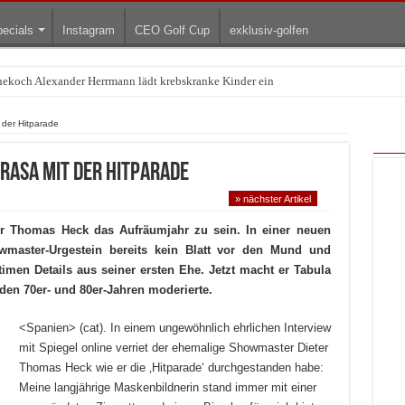
ecials
Instagram
CEO Golf Cup
exklusiv-golfen
rnekoch Alexander Herrmann lädt krebskranke Kinder ein
Treffpunkt der Lingerie-Branche wurde
 der Hitparade
 rasa mit der Hitparade
» nächster Artikel
ter Thomas Heck das Aufräumjahr zu sein. In einer neuen
master-Urgestein bereits kein Blatt vor den Mund und
timen Details aus seiner ersten Ehe. Jetzt macht er Tabula
 den 70er- und 80er-Jahren moderierte.
<Spanien> (cat). In einem ungewöhnlich ehrlichen Interview
mit Spiegel online verriet der ehemalige Showmaster Dieter
Thomas Heck wie er die ‚Hitparade‘ durchgestanden habe:
Meine langjährige Maskenbildnerin stand immer mit einer