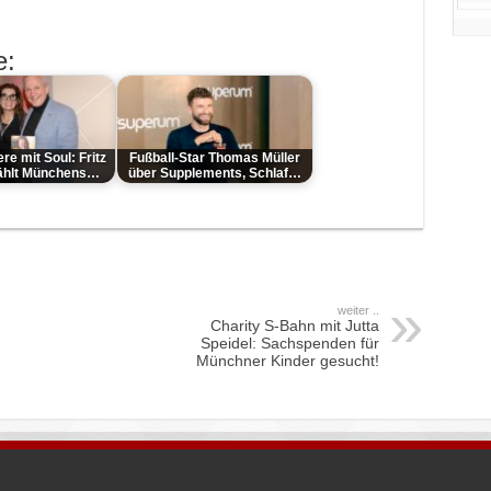
e:
e mit Soul: Fritz
Fußball-Star Thomas Müller
ählt Münchens…
über Supplements, Schlaf…
weiter ..
Charity S-Bahn mit Jutta
Speidel: Sachspenden für
Münchner Kinder gesucht!